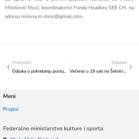
Milošević Micić, koordinatorici Fonda Headley SEE CH, na
adresu milena.m.micic@gmail.com.
Prethodni
Slijedeći
Odluka o pokretanju postupka javne nabavke – Zidarski i hidroizolacioni radovi
Večeras u 19 sati na Šetnici kulture jazz koncert “U susret međunarodnom Danu jazza”!
Meni
Propisi
Federalno ministarstvo kulture i sporta