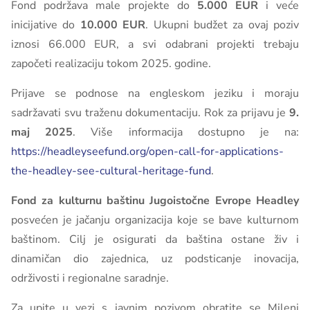
Fond podržava male projekte do
5.000 EUR
i veće
inicijative do
10.000 EUR
. Ukupni budžet za ovaj poziv
iznosi 66.000 EUR, a svi odabrani projekti trebaju
započeti realizaciju tokom 2025. godine.
Prijave se podnose na engleskom jeziku i moraju
sadržavati svu traženu dokumentaciju. Rok za prijavu je
9.
maj 2025
. Više informacija dostupno je na:
https://headleyseefund.org/open-call-for-applications-
the-headley-see-cultural-heritage-fund
.
Fond za kulturnu baštinu Jugoistočne Evrope Headley
posvećen je jačanju organizacija koje se bave kulturnom
baštinom. Cilj je osigurati da baština ostane živ i
dinamičan dio zajednica, uz podsticanje inovacija,
održivosti i regionalne saradnje.
Za upite u vezi s javnim pozivom obratite se Mileni