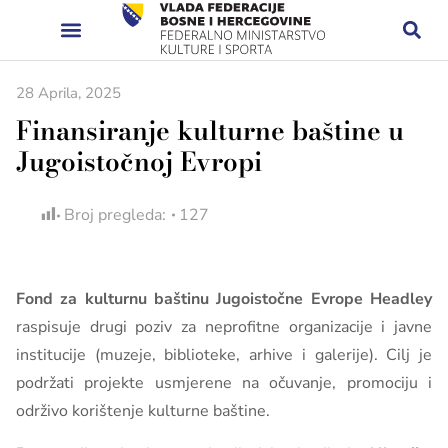
28 Aprila, 2025
Finansiranje kulturne baštine u
Jugoistočnoj Evropi
Broj pregleda:
127
Fond za kulturnu baštinu Jugoistočne Evrope Headley
raspisuje drugi poziv za neprofitne organizacije i javne
institucije (muzeje, biblioteke, arhive i galerije). Cilj je
podržati projekte usmjerene na očuvanje, promociju i
održivo korištenje kulturne baštine.