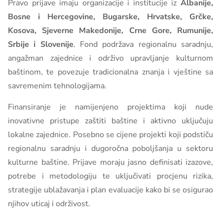
Pravo prijave imaju organizacije i institucije iz
Albanije,
Bosne i Hercegovine, Bugarske, Hrvatske, Grčke,
Kosova, Sjeverne Makedonije, Crne Gore, Rumunije,
Srbije i Slovenije
. Fond podržava regionalnu saradnju,
angažman zajednice i održivo upravljanje kulturnom
baštinom, te povezuje tradicionalna znanja i vještine sa
savremenim tehnologijama.
Finansiranje je namijenjeno projektima koji nude
inovativne pristupe zaštiti baštine i aktivno uključuju
lokalne zajednice. Posebno se cijene projekti koji podstiču
regionalnu saradnju i dugoročna poboljšanja u sektoru
kulturne baštine. Prijave moraju jasno definisati izazove,
potrebe i metodologiju te uključivati procjenu rizika,
strategije ublažavanja i plan evaluacije kako bi se osigurao
njihov uticaj i održivost.