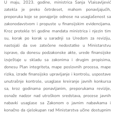
U maju, 2023. godine, ministrica Sanja Vlaisavljević
zatekla je preko četrdeset, mahom ponavljajućih,
preporuka koje se ponajprije odnose na usaglašenost sa
zakonodavstvom i propuste u finansijskim evidencijama.
Kroz protekle tri godine mandata ministrica i njezin tim
su, korak po korak u saradnji sa Uredom za reviziju,
nastojali da sve zatečene nedostatke u Ministarstvu
isprave, da donesu podzakonske akte, urede finansijske
izvještaje u skladu sa zakonima i drugim propisima,
donesu Plan integriteta, mape poslovnih procesa, mape
rizika, izrade finansijsko upravljanje i kontrolu, uspostave
unutrašnje kontrole, usaglase kreiranje javnih konkursa
sa, kroz godinama ponavljanim, preporukama revizije,
osnaže nadzor nad utroškom sredstava, procese javnih
nabavki usaglase sa Zakonom o javnim nabavkama i
konačno da cjelokupan rad Ministarstva učine dostupnim