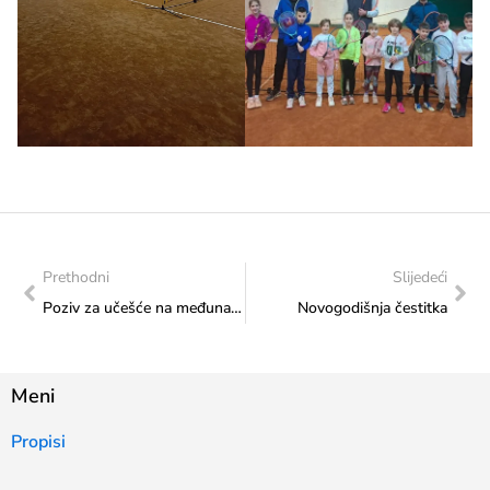
Prethodni
Slijedeći
Poziv za učešće na međunarodnim pozorišnim festivalima u Republici Turskoj
Novogodišnja čestitka
Meni
Propisi