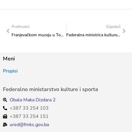
Prethodni
Slijedeći
Franjevačkom muzeju u Tomislavgradu upućena čestitka u povodu otvorenja izložbe
Federalna ministrica kulture i sporta Sanja Vlaisavljević svečano otvorila izložbu Stjepana Skoke „Mjera mora” u Zagrebu
Meni
Propisi
Federalno ministarstvo kulture i sporta
Obala Maka Dizdara 2
+387 33 254 103
+387 33 254 151
ured@fmks.gov.ba