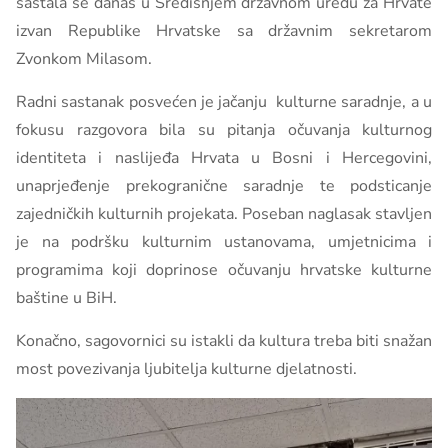
sastala se danas u Središnjem državnom uredu za Hrvate
izvan Republike Hrvatske sa državnim sekretarom
Zvonkom Milasom.
Radni sastanak posvećen je jačanju kulturne saradnje, a u
fokusu razgovora bila su pitanja očuvanja kulturnog
identiteta i naslijeđa Hrvata u Bosni i Hercegovini,
unaprjeđenje prekogranične saradnje te podsticanje
zajedničkih kulturnih projekata. Poseban naglasak stavljen
je na podršku kulturnim ustanovama, umjetnicima i
programima koji doprinose očuvanju hrvatske kulturne
baštine u BiH.
Konačno, sagovornici su istakli da kultura treba biti snažan
most povezivanja ljubitelja kulturne djelatnosti.