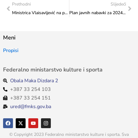
Prethodni
Slijedeći
Ministrica Vlaisavljević na promociji knjige „Putevi i stranputice“ akademika Josipa Muselimovića
Plan javnih nabavki za 2024. godinu
Meni
Propisi
Federalno ministarstvo kulture i sporta
Obala Maka Dizdara 2
+387 33 254 103
+387 33 254 151
ured@fmks.gov.ba
© Copyright 2023 Federalno ministarstvo kulture i sporta. Sva