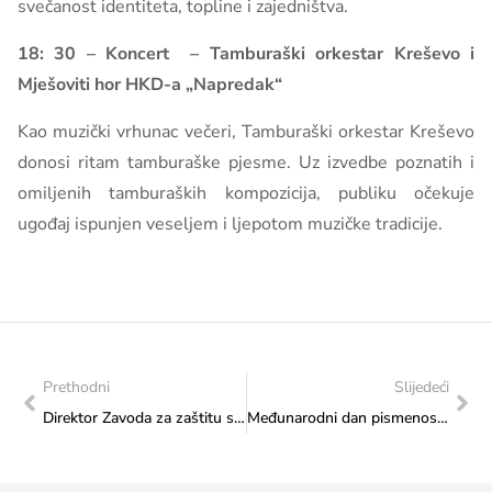
svečanost identiteta, topline i zajedništva.
18: 30 – Koncert – Tamburaški orkestar Kreševo i
Mješoviti hor HKD-a „Napredak“
Kao muzički vrhunac večeri, Tamburaški orkestar Kreševo
donosi ritam tamburaške pjesme. Uz izvedbe poznatih i
omiljenih tamburaških kompozicija, publiku očekuje
ugođaj ispunjen veseljem i ljepotom muzičke tradicije.
Prethodni
Slijedeći
Direktor Zavoda za zaštitu spomenika, Robert Stergar u crkvi Sv. Ćirila i Metoda u Sarajevu
Međunarodni dan pismenosti – 8. septembra