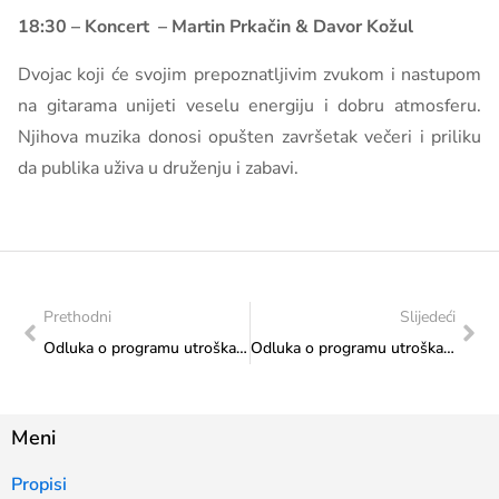
18:30 – Koncert – Martin Prkačin & Davor Kožul
Dvojac koji će svojim prepoznatljivim zvukom i nastupom
na gitarama unijeti veselu energiju i dobru atmosferu.
Njihova muzika donosi opušten završetak večeri i priliku
da publika uživa u druženju i zabavi.
Prethodni
Slijedeći
Odluka o programu utroška sredstava s kriterijima raspodjele sredstava tekućeg transfera za kulturu od značaja za Federaciju za 2025. godinu
Odluka o programu utroška sredstava sa kriterijima raspodjele sredstava Kapitalni transferi neprofitnim organizacijama – izgradnja, adaptacija i rekonstrukcija kulturnog i graditeljskog naslijeđa za 2025. godinu
Meni
Propisi