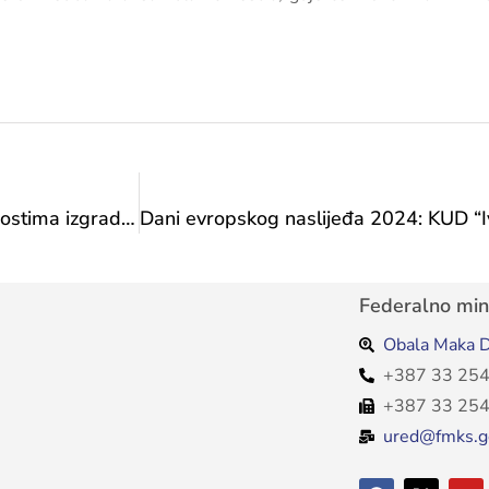
Poziv Vijeća Evrope za prijavu učesnika na aktivnostima izgradnje kapaciteta za jačanje međunarodne saradnje u vremenima rata
Federalno mini
Obala Maka D
+387 33 254
+387 33 254
ured@fmks.g