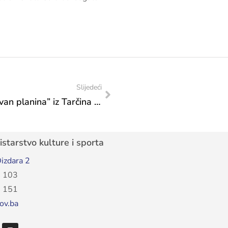
Slijedeći
Dani evropskog naslijeđa 2024: KUD “Ivan planina” iz Tarčina oduševio goste na Šetnici kulture
starstvo kulture i sporta
izdara 2
 103
 151
ov.ba