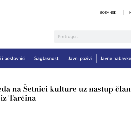
BOSANSKI
i i poslovnici
Saglasnosti
Javni pozivi
Javne nabavk
eda na Šetnici kulture uz nastup čla
iz Tarčina