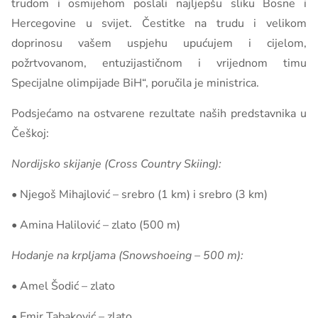
trudom i osmijehom poslali najljepšu sliku Bosne i
Hercegovine u svijet. Čestitke na trudu i velikom
doprinosu vašem uspjehu upućujem i cijelom,
požrtvovanom, entuzijastičnom i vrijednom timu
Specijalne olimpijade BiH“, poručila je ministrica.
Podsjećamo na ostvarene rezultate naših predstavnika u
Češkoj:
Nordijsko skijanje (Cross Country Skiing):
• Njegoš Mihajlović – srebro (1 km) i srebro (3 km)
• Amina Halilović – zlato (500 m)
Hodanje na krpljama (Snowshoeing – 500 m):
• Amel Šodić – zlato
• Emir Tabaković – zlato