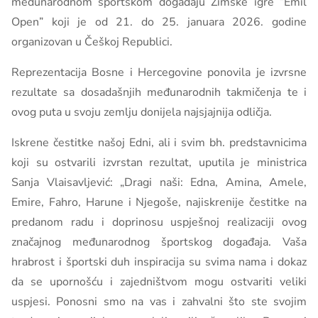
međunarodnom sportskom događaju Zimske igre “Emil
Open” koji je od 21. do 25. januara 2026. godine
organizovan u Češkoj Republici.
Reprezentacija Bosne i Hercegovine ponovila je izvrsne
rezultate sa dosadašnjih međunarodnih takmičenja te i
ovog puta u svoju zemlju donijela najsjajnija odličja.
Iskrene čestitke našoj Edni, ali i svim bh. predstavnicima
koji su ostvarili izvrstan rezultat, uputila je ministrica
Sanja Vlaisavljević: „Dragi naši: Edna, Amina, Amele,
Emire, Fahro, Harune i Njegoše, najiskrenije čestitke na
predanom radu i doprinosu uspješnoj realizaciji ovog
značajnog međunarodnog športskog događaja. Vaša
hrabrost i športski duh inspiracija su svima nama i dokaz
da se upornošću i zajedništvom mogu ostvariti veliki
uspjesi. Ponosni smo na vas i zahvalni što ste svojim