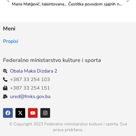
Maria Matijević, talentovana učenica Srednje muzičke škole u Tuzli dobila novi instrument, violinu
Čestitka povodom sjajnih nastupa Ilme Kazazić na međunarodnim FIS takmičenjima
Meni
Propisi
Federalno ministarstvo kulture i sporta
Obala Maka Dizdara 2
+387 33 254 103
+387 33 254 151
ured@fmks.gov.ba
© Copyright 2023 Federalno ministarstvo kulture i sporta. Sva
prava pridržana.