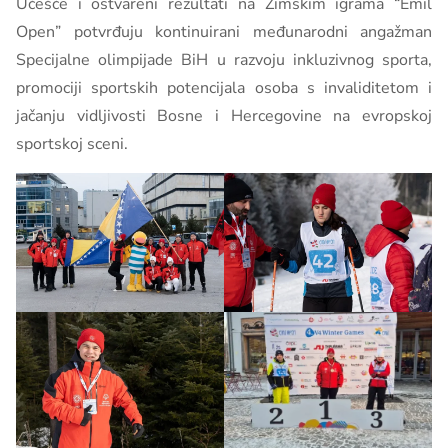
Učešće i ostvareni rezultati na Zimskim igrama “Emil
Open” potvrđuju kontinuirani međunarodni angažman
Specijalne olimpijade BiH u razvoju inkluzivnog sporta,
promociji sportskih potencijala osoba s invaliditetom i
jačanju vidljivosti Bosne i Hercegovine na evropskoj
sportskoj sceni.