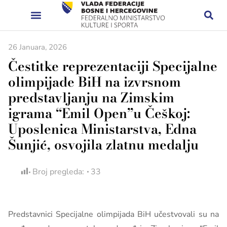
26 Januara, 2026
Čestitke reprezentaciji Specijalne
olimpijade BiH na izvrsnom
predstavljanju na Zimskim
igrama “Emil Open”u Češkoj:
Uposlenica Ministarstva, Edna
Šunjić, osvojila zlatnu medalju
Broj pregleda:
33
Predstavnici Specijalne olimpijada BiH učestvovali su na