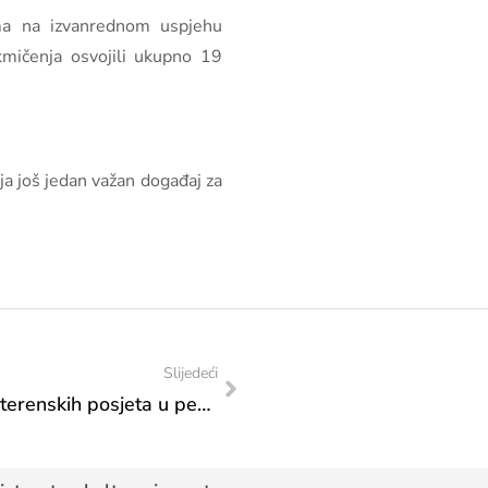
ima na izvanrednom uspjehu
mičenja osvojili ukupno 19
ja još jedan važan događaj za
Slijedeći
Zavod za zatitu spomenika: Izvještaj sa terenskih posjeta u periodu od 17. do 21. 11. 2025. godine