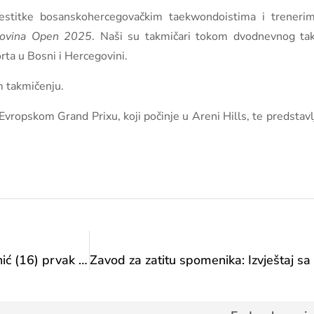
 čestitke bosanskohercegovačkim taekwondoistima i trener
govina Open 2025
. Naši su takmičari tokom dvodnevnog tak
rta u Bosni i Hercegovini.
m takmičenju.
Evropskom Grand Prixu, koji počinje u Areni Hills, te predstavl
Novi veliki uspjeh dragulja bh. skijanja: Anur Mehić (16) prvak slaloma i u Italiji