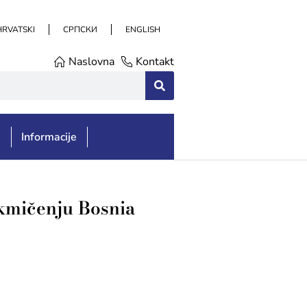
HRVATSKI
СРПСКИ
ENGLISH
Naslovna
Kontakt
e
Informacije
kmičenju Bosnia