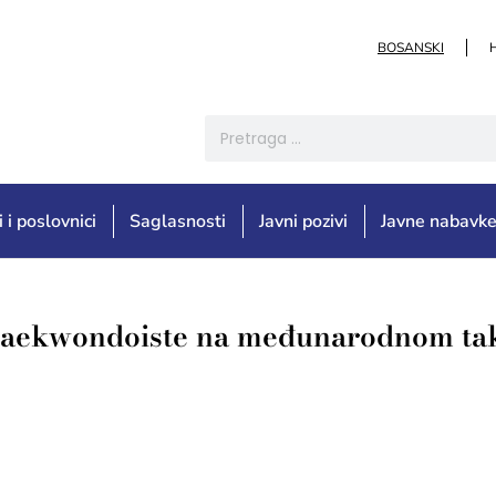
BOSANSKI
i i poslovnici
Saglasnosti
Javni pozivi
Javne nabavk
. taekwondoiste na međunarodnom ta