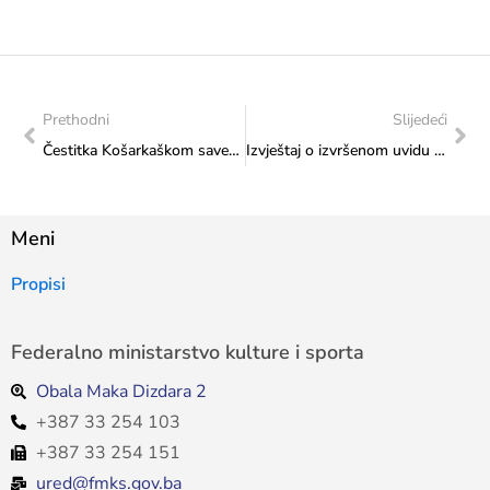
Prethodni
Slijedeći
Čestitka Košarkaškom savezu Herceg-Bosne povodom organizacije Završnog turnira Mini basket lige za dječake i djevojčice
Izvještaj o izvršenom uvidu u objekat Ferhadija džamije u Sarajevu
Meni
Propisi
Federalno ministarstvo kulture i sporta
Obala Maka Dizdara 2
+387 33 254 103
+387 33 254 151
ured@fmks.gov.ba