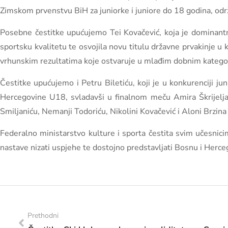
Zimskom prvenstvu BiH za juniorke i juniore do 18 godina, odr
Posebne čestitke upućujemo Tei Kovačević, koja je dominantn
sportsku kvalitetu te osvojila novu titulu državne prvakinje u
vrhunskim rezultatima koje ostvaruje u mlađim dobnim katego
Čestitke upućujemo i Petru Biletiću, koji je u konkurenciji j
Hercegovine U18, svladavši u finalnom meču Amira Škrijelja
Smiljaniću, Nemanji Todoriću, Nikolini Kovačević i Aloni Brzi
Federalno ministarstvo kulture i sporta čestita svim učesnic
nastave nizati uspjehe te dostojno predstavljati Bosnu i Her
Prethodni