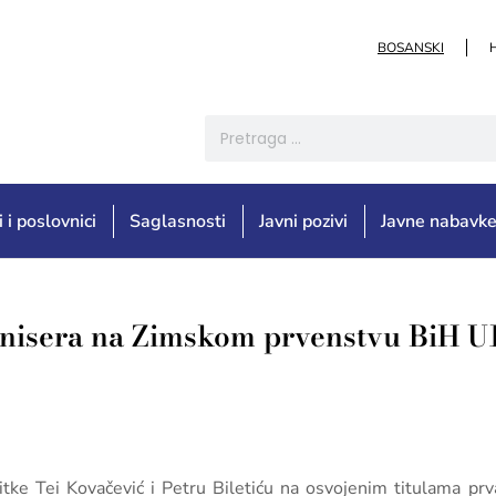
BOSANSKI
i i poslovnici
Saglasnosti
Javni pozivi
Javne nabavk
enisera na Zimskom prvenstvu BiH U
titke Tei Kovačević i Petru Biletiću na osvojenim titulama p