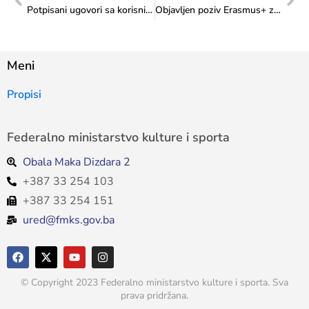
Potpisani ugovori sa korisnicima Kapitalnog transfera za izgradnju, adaptaciju i rekonstrukciju sportske infrastrukture i institucija kulture
Objavljen poziv Erasmus+ za 2026. godinu
Meni
Propisi
Federalno ministarstvo kulture i sporta
Obala Maka Dizdara 2
+387 33 254 103
+387 33 254 151
ured@fmks.gov.ba
© Copyright 2023 Federalno ministarstvo kulture i sporta. Sva
prava pridržana.