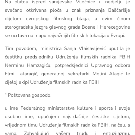
Na platou ispred sarajevske Vijećnice u nedjelju je
svečano otkrivena ploča u znak priznanja Baščaršije
dijelom evropskog filmskog blaga, a ovim činom
starogradska jezgra glavnog grada Bosne i Herecegovine
se ucrtava na mapu najvažnijih filmskih lokacija u Evropi.
Tim povodom, ministrica Sanja Vlaisavljević uputila je
čestitku predsjedniku Udruženja filmskih radnika FBiH
Nerminu Hamzagiću, potpredsjednici Upravnog odbora
Elmi Tataragić, generalnoj sekretarki Melini Alagić te
cijeloj ekipi Udruženja filmskih radnika FBiH:
“ Poštovana gospodo,
u ime Federalnog ministarstva kulture i sporta i svoje
osobno ime, upućujem najsrdačnije čestitke cijelom,
vrijednom timu Udruženja filmskih radnika FBiH, na čelu s
vama. Zahvaljujući vašem trudu i entuzijazmu,