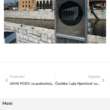
Prethodni
Slijedeći
JAVNI POZIV za podnošenje prijava za sufinansiranje izgradnje, adaptacije i rekonstrukcije institucija kulture od značaja za kanton, grad i jedinice lokalne samouprave u Federaciji Bosne i Hercegovine
Čestitke: Lejla Njemčević osvojila historijsku srebrnu medalju za BiH na Evropskom prvenstvu u Danskoj
Meni