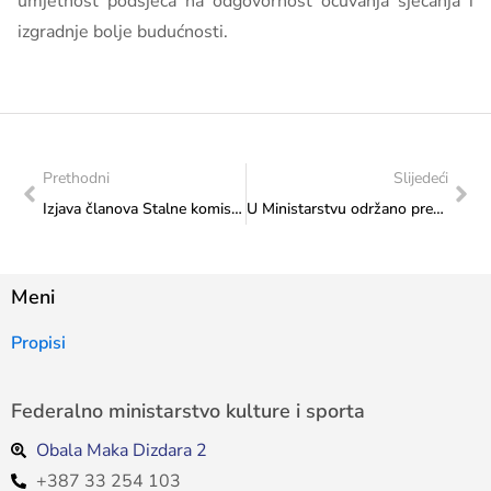
umjetnost podsjeća na odgovornost očuvanja sjećanja i
izgradnje bolje budućnosti.
Prethodni
Slijedeći
Izjava članova Stalne komisije za provođenje postupaka javne nabavke u 2026. godini o nepristranosti, povjerljivosti i nepostojanju sukoba interesa
U Ministarstvu održano predavanje „Budućnost arheoloških istraživanja u digitalnom dobu“
Meni
Propisi
Federalno ministarstvo kulture i sporta
Obala Maka Dizdara 2
+387 33 254 103