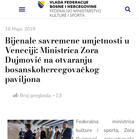
16 Maja, 2019
Bijenale savremene umjetnosti u
Veneciji: Ministrica Zora
Dujmović na otvaranju
bosanskohercegovačkog
paviljona
Broj pregleda:
13
Federalna ministrica
kulture i sporta, Zora