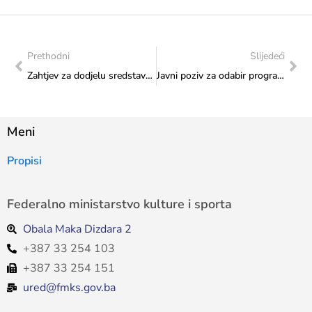
Prethodni
Slijedeći
Zahtjev za dodjelu sredstava tekućih transfera za 2019. godinu – INTERVENTNA SREDSTVA
Javni poziv za odabir programa i projekata koji će se sufinancirati iz Proračuna Federacije Bosne i Hercegovine za 2019. godinu
Meni
Propisi
Federalno ministarstvo kulture i sporta
Obala Maka Dizdara 2
+387 33 254 103
+387 33 254 151
ured@fmks.gov.ba