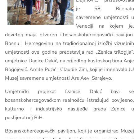
Dujmović, prisustvovala
je 58. Bijenalu
savremene umjetnosti u
Veneciji na kojem je,
devetog maja, otvoren i bosanskohercegovački paviljon.
Bosnu i Hercegovinu na tradiocionalnoj izložbi vizuelnih
umjetnosti ove godine predstavlja rad „Zenica trilogija“,
umjetnice Danice Dakić, na prijedlog kustoskog tima Anje
Bogojević, Amile Puzić i Claudie Zini, koji je imenovala JU
Muzej savremene umjetnosti Ars Aevi Sarajevo.
Umjetnički projekat Danice Dakić bavi se
bosanskohercegovačkom realnošću, istražujući povijesno,
kulturno i industrijsko naslijeđe grada Zenice u
poslijeratnoj BiH.
Bosanskohercegovački paviljon, koji je organizirao Muzej