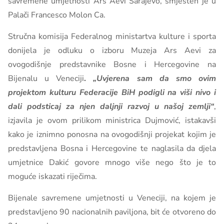
savremene umjetnosti Ars Aevi Sarajevo, smješten je u
Palači Francesco Molon Ca.
Stručna komisija Federalnog ministartva kulture i sporta
donijela je odluku o izboru Muzeja Ars Aevi za
ovogodišnje predstavnike Bosne i Hercegovine na
Bijenalu u Veneciji
.
„Uvjerena sam da smo ovim
projektom kulturu Federacije BiH podigli na viši nivo i
dali podsticaj za njen daljnji razvoj u našoj zemlji“
,
izjavila je ovom prilikom ministrica Dujmović, istakavši
kako je iznimno ponosna na ovogodišnji projekat kojim je
predstavljena Bosna i Hercegovine te naglasila da djela
umjetnice Dakić govore mnogo više nego što je to
moguće iskazati riječima.
Bijenale savremene umjetnosti u Veneciji, na kojem je
predstavljeno 90 nacionalnih paviljona, bit će otvoreno do