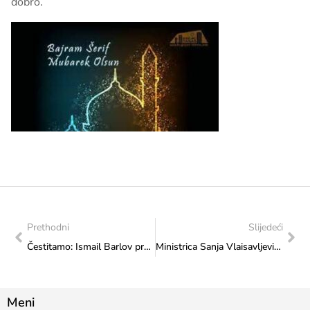
dobro.
Prethodni
Slijedeći
Čestitamo: Ismail Barlov prvi sportista iz BiH koji je isplivao „A“ normu za Paraolimpijske igre u Parizu
Ministrica Sanja Vlaisavljević u posjeti Paraolimpijskom komitetu BiH
Meni