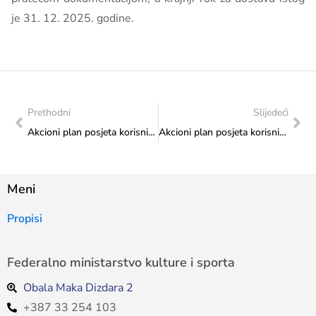
je 31. 12. 2025. godine.
Prethodni
Slijedeći
Akcioni plan posjeta korisnicima sredstava Federalnog ministarstva kulture i sporta: Realizovana posjeta Udruženju „Power Gym – Moć teretane“ u Čitluku
Akcioni plan posjeta korisnicima sredstava Federalnog ministarstva kulture i sporta: Realizovana posjeta „Hrvatskoj mreži domoljuba“ u Livnu
Meni
Propisi
Federalno ministarstvo kulture i sporta
Obala Maka Dizdara 2
+387 33 254 103