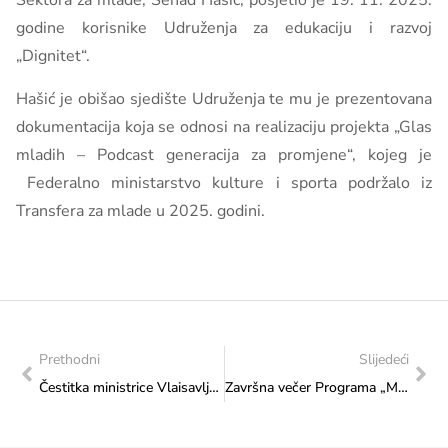
Sektora za mlade, Senad Hašić, posjetio je 19. 11. 2025.
godine korisnike Udruženja za edukaciju i razvoj
„Dignitet“.
Hašić je obišao sjedište Udruženja te mu je prezentovana
dokumentacija koja se odnosi na realizaciju projekta „Glas
mladih – Podcast generacija za promjene“, kojeg je
Federalno ministarstvo kulture i sporta podržalo iz
Transfera za mlade u 2025. godini.
Prethodni
Slijedeći
Čestitka ministrice Vlaisavljević Međunarodnoj organizaciji za migracije (IOM)
Završna večer Programa „Mladi i naslijeđe 2025“: Učenici i studenti iz 22 bosanskohercegovačka grada na svečanom događaju dodjele diploma i priznanja najboljima