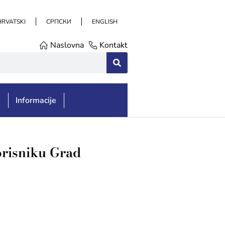
HRVATSKI
СРПСКИ
ENGLISH
Naslovna
Kontakt
e
Informacije
orisniku Grad