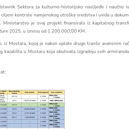
tavnik Sektora za kulturno-historijsko naslijeđe i naučno is
 ciljem kontrole namjenskog utroška sredstva i uvida u dokume
 Ministarstvo je ovaj projekt finansiralo iz
k
apitalnog trans
lture
2025. u iznosu od 1.200.000,00 KM.
.o. iz Mostara, kojoj je nakon uplate druge tranše avansnim
g kazališta u Mostaru koja obuhvata izgradnju svih armiranob
at: