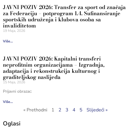
JAVNI POZIV 2026: Transfer za sport od značaja
za Federaciju – potprogram 1.4. Sufinansiranje
sportskih udruženja i klubova osoba sa
invaliditetom
19 Maja, 2026
Više...
JAVNI POZIV 2026: Kapitalni transferi
neprofitnim organizacijama – Izgradnja,
adaptacija i rekonstrukcija kulturnog i
graditeljskog naslijeđa
15 Maja, 2026
Prijavni obrazac:
Više...
« Prethodni
1
2
3
4
5
Slijedeći »
Oglasi