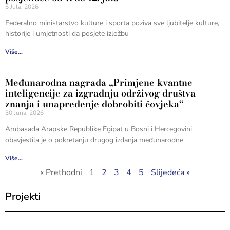
6 Jula, 2026
Federalno ministarstvo kulture i sporta poziva sve ljubitelje kulture,
historije i umjetnosti da posjete izložbu
Više...
Međunarodna nagrada „Primjene kvantne
inteligencije za izgradnju održivog društva
znanja i unapređenje dobrobiti čovjeka“
30 Juna, 2026
Ambasada Arapske Republike Egipat u Bosni i Hercegovini
obavjestila je o pokretanju drugog izdanja međunarodne
Više...
« Prethodni
1
2
3
4
5
Slijedeća »
Projekti