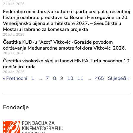
21 Jula, 2026
Federalno ministarstvo kulture i sporta prvi put u recentnoj
historiji odabralo predstavnika Bosne i Hercegovine za 20.
Venecijansko bijenale arhitekture 2027. – Sveučilište u
Mostaru izabrano za komesara projekta
20 Jula, 2026
Čestitka KUD-u “Azot” Vitkovići-Goražde povodom
održavanja Međunarodne smotre folklora Vitkovići 2026.
20 Jula, 2026
Čestitka visokoškolskoj ustanovi FINRA Tuzla povodom 10.
godišnjice rada
20 Jula, 2026
« Prethodni
1
…
7
8
9
10
11
…
465
Slijedeći »
Fondacije