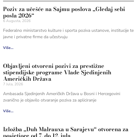
Poziv za učešće na Sajmu poslova „Gledaj sebi
posla 2026“
6 Augusta, 2026
Federalno ministarstvo kulture i sporta poziva ustanove, institucije te
javne i privatne firme da učestvuju
Više...
Objavljeni otvoreni pozivi za prestižne
stipendijske programe Vlade Sjedinjenih
Američkih Država
7 Jula, 2026
Ambasada Sjedinjenih Američkih Država u Bosni i Hercegovini
zvanično je objavilo otvaranje poziva za apliciranje
Više...
Izložba „Duh Malrauxa u Sarajevu“ otvorena za
posjetioce od 7. do 12. jula