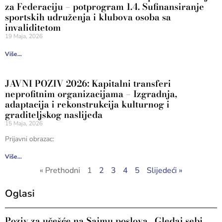
za Federaciju – potprogram 1.4. Sufinansiranje
sportskih udruženja i klubova osoba sa
invaliditetom
19 Maja, 2026
Više...
JAVNI POZIV 2026: Kapitalni transferi
neprofitnim organizacijama – Izgradnja,
adaptacija i rekonstrukcija kulturnog i
graditeljskog naslijeđa
15 Maja, 2026
Prijavni obrazac:
Više...
« Prethodni
1
2
3
4
5
Slijedeći »
Oglasi
Poziv za učešće na Sajmu poslova „Gledaj sebi