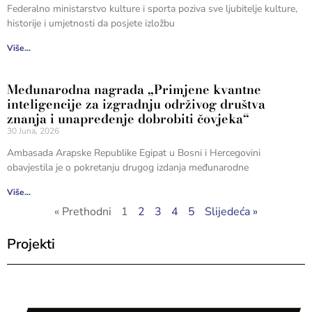
Federalno ministarstvo kulture i sporta poziva sve ljubitelje kulture,
historije i umjetnosti da posjete izložbu
Više...
Međunarodna nagrada „Primjene kvantne
inteligencije za izgradnju održivog društva
znanja i unapređenje dobrobiti čovjeka“
30 Juna, 2026
Ambasada Arapske Republike Egipat u Bosni i Hercegovini
obavjestila je o pokretanju drugog izdanja međunarodne
Više...
« Prethodni
1
2
3
4
5
Slijedeća »
Projekti