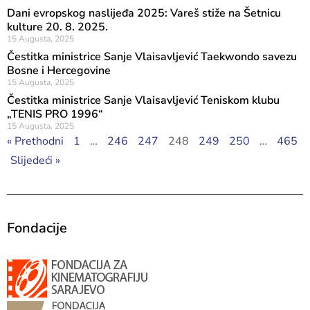
Dani evropskog naslijeđa 2025: Vareš stiže na Šetnicu
kulture 20. 8. 2025.
15 Augusta, 2025
Čestitka ministrice Sanje Vlaisavljević Taekwondo savezu
Bosne i Hercegovine
15 Augusta, 2025
Čestitka ministrice Sanje Vlaisavljević Teniskom klubu
„TENIS PRO 1996“
15 Augusta, 2025
« Prethodni
1
…
246
247
248
249
250
…
465
Slijedeći »
Fondacije