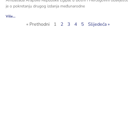
Ambasada Arapske Republike Egipat u Bosni i Hercegovini obavjestil
je o pokretanju drugog izdanja međunarodne
Više...
« Prethodni
1
2
3
4
5
Slijedeća »