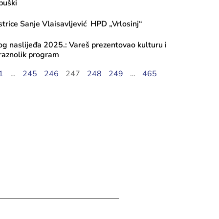
buški
strice Sanje Vlaisavljević HPD „Vrlosinj“
g naslijeđa 2025.: Vareš prezentovao kulturu i
z raznolik program
1
…
245
246
247
248
249
…
465
ugusta, 2026
i javnog poziva 2026: Transfer za ku
, Tekući transfer pojedincima, Progr
iranje mobilnosti umjetnika – Ciklus