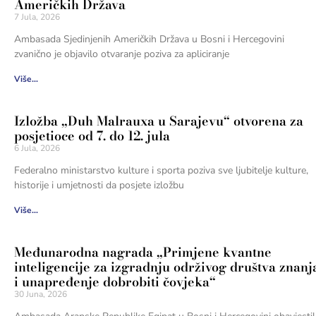
Američkih Država
7 Jula, 2026
Ambasada Sjedinjenih Američkih Država u Bosni i Hercegovini
zvanično je objavilo otvaranje poziva za apliciranje
Više...
Izložba „Duh Malrauxa u Sarajevu“ otvorena za
posjetioce od 7. do 12. jula
6 Jula, 2026
Federalno ministarstvo kulture i sporta poziva sve ljubitelje kulture,
historije i umjetnosti da posjete izložbu
Više...
Međunarodna nagrada „Primjene kvantne
inteligencije za izgradnju održivog društva znanj
i unapređenje dobrobiti čovjeka“
30 Juna, 2026