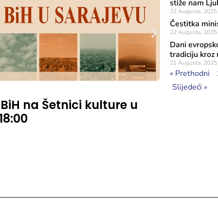
stiže nam Lju
22 Augusta, 2025
Čestitka mini
22 Augusta, 2025
Dani evropsko
tradiciju kro
21 Augusta, 2025
« Prethodni
Slijedeći »
Objavljeno: 7 A
 BiH na Šetnici kulture u
Rezultat
 18:00
značaja
Sufinans