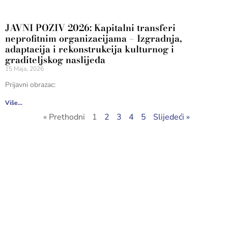
JAVNI POZIV 2026: Kapitalni transferi
neprofitnim organizacijama – Izgradnja,
adaptacija i rekonstrukcija kulturnog i
graditeljskog naslijeđa
15 Maja, 2026
Prijavni obrazac:
Više...
« Prethodni
1
2
3
4
5
Slijedeći »