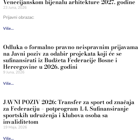
Venecijanskom bijenalu arhitekture 2027. godine
23 Juna, 2026
Prijavni obrazac:
Više...
Odluka o formalno-pravno neispravnim prijavama
na Javni poziv za odabir projekata koji će se
sufinansirati iz Budžeta Federacije Bosne i
Hercegovine u 2026. godini
9 Juna, 2026
Više...
JAVNI POZIV 2026: Transfer za sport od značaja
za Federaciju – potprogram 1.4. Sufinansiranje
sportskih udruženja i klubova osoba sa
invaliditetom
19 Maja, 2026
Više...