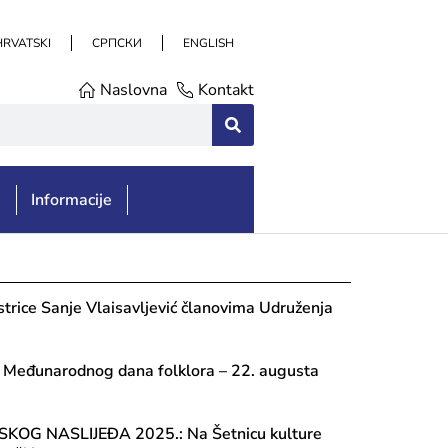
HRVATSKI
СРПСКИ
ENGLISH
Naslovna
Kontakt
e
Informacije
strice Sanje Vlaisavljević članovima Udruženja
e Međunarodnog dana folklora – 22. augusta
KOG NASLIJEĐA 2025.: Na Šetnicu kulture