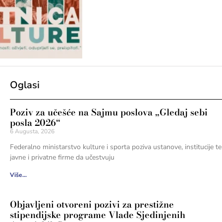
Oglasi
Poziv za učešće na Sajmu poslova „Gledaj sebi
posla 2026“
6 Augusta, 2026
Federalno ministarstvo kulture i sporta poziva ustanove, institucije te
javne i privatne firme da učestvuju
Više...
Objavljeni otvoreni pozivi za prestižne
stipendijske programe Vlade Sjedinjenih