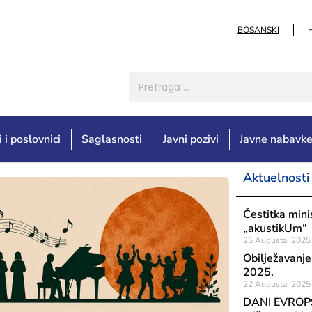
BOSANSKI
i i poslovnici
Saglasnosti
Javni pozivi
Javne nabavk
Aktuelnosti
Čestitka mini
„akustikUm“
25 Augusta, 2025
Obilježavanj
2025.
22 Augusta, 2025
DANI EVROPS