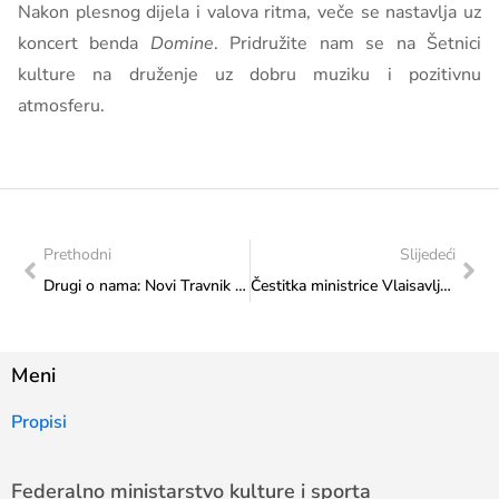
Nakon plesnog dijela i valova ritma, veče se nastavlja uz
koncert benda
Domine
. Pridružite nam se na Šetnici
kulture na druženje uz dobru muziku i pozitivnu
atmosferu.
Prethodni
Slijedeći
Drugi o nama: Novi Travnik na Šetnici kulture
Čestitka ministrice Vlaisavljević HKUD-u „Sveti Ante Cim“
Meni
Propisi
Federalno ministarstvo kulture i sporta