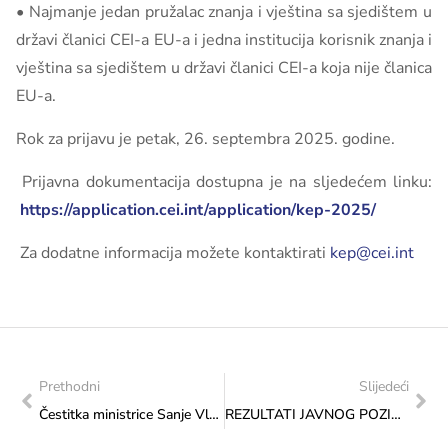
• Najmanje jedan pružalac znanja i vještina sa sjedištem u
državi članici CEI-a EU-a i jedna institucija korisnik znanja i
vještina sa sjedištem u državi članici CEI-a koja nije članica
EU-a.
Rok za prijavu je petak, 26. septembra 2025. godine.
Prijavna dokumentacija dostupna je na sljedećem linku:
https://application.cei.int/application/kep-2025/
Za dodatne informacija možete kontaktirati
kep@cei.int
Prethodni
Slijedeći
Čestitka ministrice Sanje Vlaisavljević Udruženju „Marathon“
REZULTATI JAVNOG POZIVA 2025.: Transfer za podršku mobilnosti umjetnika, Ciklus 3.