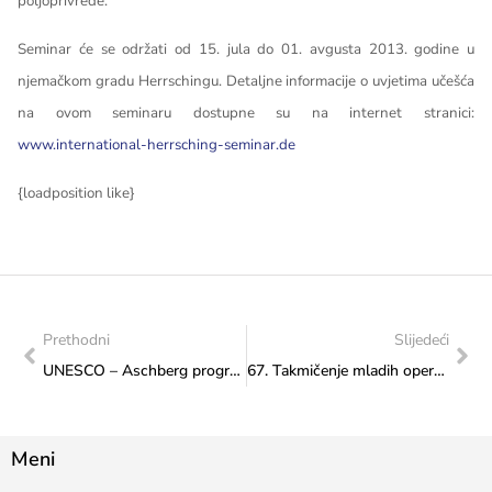
poljoprivrede.
Seminar će se održati od 15. jula do 01. avgusta 2013. godine u
njemačkom gradu Herrschingu. Detaljne informacije o uvjetima učešća
na ovom seminaru dostupne su na internet stranici:
www.international-herrsching-seminar.de
{loadposition like}
Prethodni
Slijedeći
UNESCO – Aschberg program stipendija za mlade umjetnike, za 2013. godinu
67. Takmičenje mladih opernih pjevača „Comunita Europea“, Spoleto, Italija
Meni