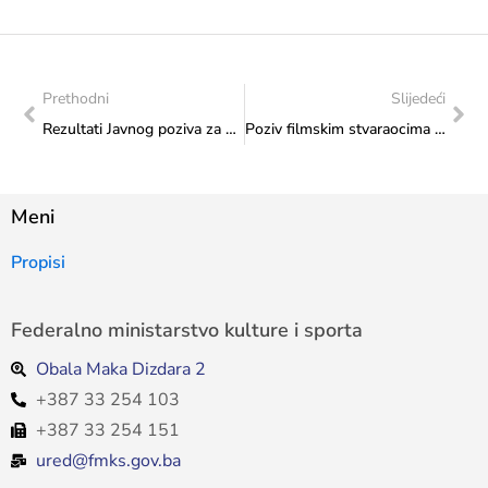
Prethodni
Slijedeći
Rezultati Javnog poziva za odabir programa i projekata koji će se sufinansirati iz Budžeta Federacije Bosne i Hercegovine u 2015. godini putem Transfera za kulturu od značaja za Federaciju BiH (objavljenog 28.8.2015. godine)
Poziv filmskim stvaraocima iz Bosne i Hercegovine za učešće na 4. Altcine Action! – online festivalu kratkog filma za balkanske filmske stvaraoce
Meni
Propisi
Federalno ministarstvo kulture i sporta
Obala Maka Dizdara 2
+387 33 254 103
+387 33 254 151
ured@fmks.gov.ba