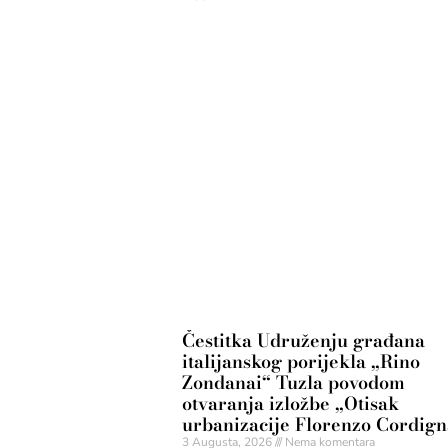
Čestitka Udruženju građana
italijanskog porijekla „Rino
Zondanai“ Tuzla povodom
otvaranja izložbe „Otisak
urbanizacije Florenzo Cordig
3 Augusta, 2026
Nema komentara