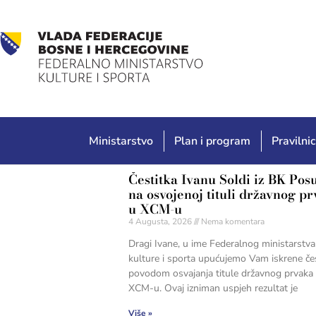
Ministarstvo
Plan i program
Pravilnic
Čestitka Ivanu Soldi iz BK Pos
na osvojenoj tituli državnog p
u XCM-u
4 Augusta, 2026
Nema komentara
Dragi Ivane, u ime Federalnog ministarstva
kulture i sporta upućujemo Vam iskrene če
povodom osvajanja titule državnog prvaka
XCM-u. Ovaj izniman uspjeh rezultat je
Više »