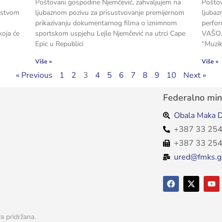
Poštovani gospodine Njemčević, zahvaljujem na
Poštov
jstvom
ljubaznom pozivu za prisustvovanje premijernom
ljubaz
prikazivanju dokumentarnog filma o iznimnom
perfo
koja će
sportskom uspjehu Lejle Njemčević na utrci Cape
VAŠOJ 
Epic u Republici
“Muzika
Više »
Više »
« Previous
1
2
3
4
5
6
7
8
9
10
Next »
Federalno mini
Obala Maka D
+387 33 254
+387 33 254
ured@fmks.g
a pridržana.