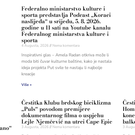
Federalno ministarstvo kulture i
sporta predstavlja Podcast „Koraci
naslijeđa“ u srijedu, 5. 8. 2026.
godine u 11 sati na Youtube kanalu
Federalnog ministarstva kulture i
sporta
4 Augusta, 2026
Nema komentara
Inspirativni glas – Amela Radan otkriva može li
moda biti čuvar kulturne baštine, kako je nastala
ideja projekta Put svile te nastaju li najbolje
kreacije
Više »
Čestitka Klubu brdskog biciklizma
Čest
„Puls“ povodom premijere
Homi
dokumentarnog filma o uspjehu
konc
Lejle Njemčević na utrci Cape Epic
balk
nano“
3 Augusta, 2026
Nema komentara
3 Augu