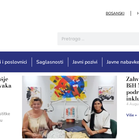
BOSANSKI
i i poslovnici
Saglasnosti
Javni pozivi
Javne nabavk
ušje
Zahv
rvaka
BiH 
podr
inkl
4 Augu
stitke
Više »
 u