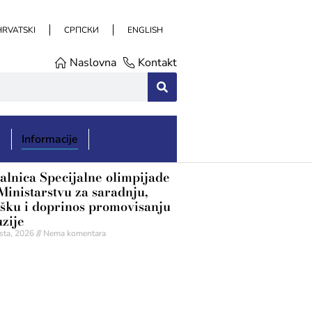
HRVATSKI
СРПСКИ
ENGLISH
Naslovna
Kontakt
e
Informacije
alnica Specijalne olimpijade
Ministarstvu za saradnju,
šku i doprinos promovisanju
uzije
sta, 2026
Nema komentara