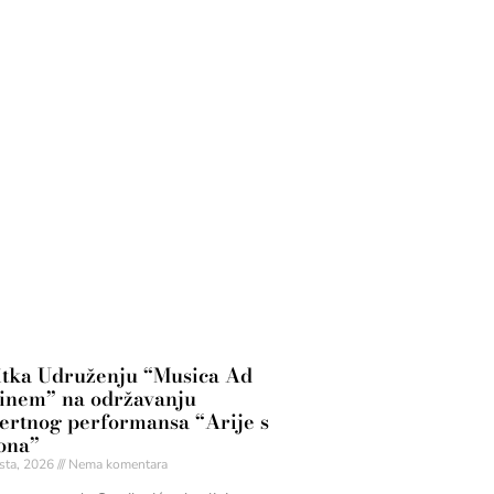
itka Udruženju “Musica Ad
nem” na održavanju
ertnog performansa “Arije s
ona”
sta, 2026
Nema komentara