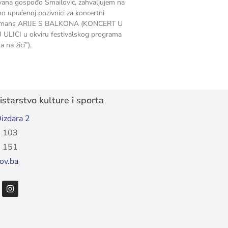
ana gospođo Smailović, zahvaljujem na
no upućenoj pozivnici za koncertni
rmans ARIJE S BALKONA (KONCERT U
ULICI u okviru festivalskog programa
 na žici”).
starstvo kulture i sporta
izdara 2
 103
 151
ov.ba