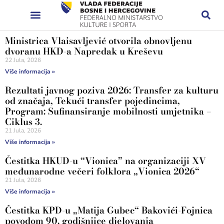
Ministrica Vlaisavljević otvorila obnovljenu
dvoranu HKD-a Napredak u Kreševu
22 Jula, 2026
Više informacija »
Rezultati javnog poziva 2026: Transfer za kulturu
od značaja, Tekući transfer pojedincima,
Program: Sufinansiranje mobilnosti umjetnika –
Ciklus 3.
21 Jula, 2026
Više informacija »
Čestitka HKUD-u “Vionica” na organizaciji XV
međunarodne večeri folklora „Vionica 2026“
21 Jula, 2026
Više informacija »
Čestitka KPD-u „Matija Gubec“ Bakovići-Fojnica
povodom 90. godišnjice djelovanja