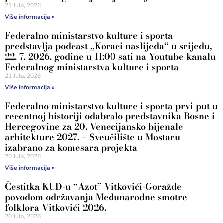
21 Jula, 2026
Više informacija »
Federalno ministarstvo kulture i sporta
predstavlja podcast „Koraci naslijeđa“ u srijedu,
22. 7. 2026. godine u 11:00 sati na Youtube kanalu
Federalnog ministarstva kulture i sporta
21 Jula, 2026
Više informacija »
Federalno ministarstvo kulture i sporta prvi put u
recentnoj historiji odabralo predstavnika Bosne i
Hercegovine za 20. Venecijansko bijenale
arhitekture 2027. – Sveučilište u Mostaru
izabrano za komesara projekta
20 Jula, 2026
Više informacija »
Čestitka KUD-u “Azot” Vitkovići-Goražde
povodom održavanja Međunarodne smotre
folklora Vitkovići 2026.
20 Jula, 2026