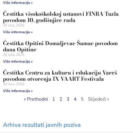
Više informacija »
Čestitka visokoškolskoj ustanovi FINRA Tuzla
povodom 10. godišnjice rada
20 Jula, 2026
Više informacija »
Čestitka Opštini Domaljevac-Šamac povodom
dana Opštine
20 Jula, 2026
Više informacija »
Čestitka Centru za kulturu i edukaciju Vareš
povodom otvorenja IX VAART Festivala
20 Jula, 2026
Više informacija »
« Prethodni
1
2
3
4
5
Slijedeći »
Arhiva rezultati javnih poziva