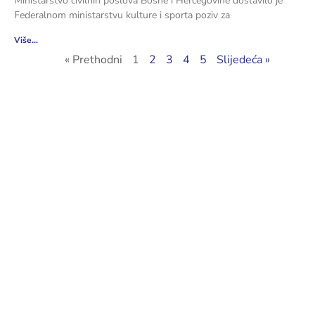
Ministarstvo civilnih poslova Bosne i Hercegovine dostavilo je
Federalnom ministarstvu kulture i sporta poziv za
Više...
« Prethodni
1
2
3
4
5
Slijedeća »