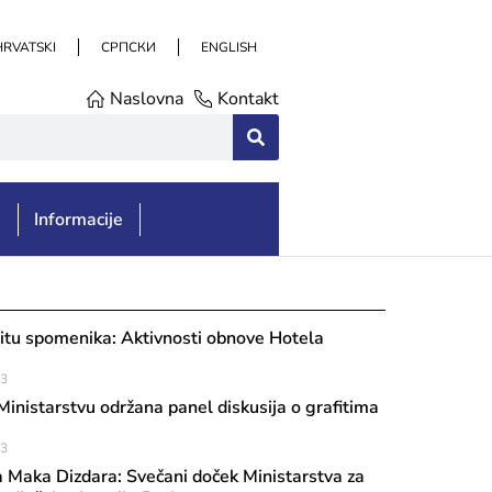
HRVATSKI
СРПСКИ
ENGLISH
Naslovna
Kontakt
e
Informacije
itu spomenika: Aktivnosti obnove Hotela
23
 Ministarstvu održana panel diskusija o grafitima
23
 Maka Dizdara: Svečani doček Ministarstva za