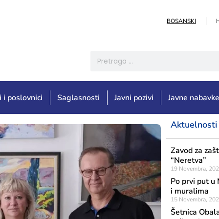
BOSANSKI
i i poslovnici
Saglasnosti
Javni pozivi
Javne nabavk
Aktuelnosti
Zavod za zašt
“Neretva”
19 Novembra, 20
Po prvi put u
i muralima
15 Novembra, 20
Šetnica Obala