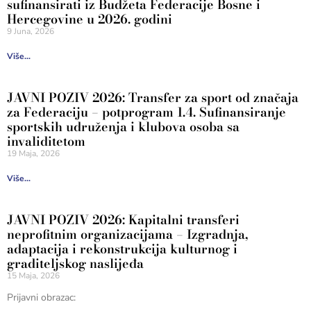
sufinansirati iz Budžeta Federacije Bosne i
Hercegovine u 2026. godini
9 Juna, 2026
Više...
JAVNI POZIV 2026: Transfer za sport od značaja
za Federaciju – potprogram 1.4. Sufinansiranje
sportskih udruženja i klubova osoba sa
invaliditetom
19 Maja, 2026
Više...
JAVNI POZIV 2026: Kapitalni transferi
neprofitnim organizacijama – Izgradnja,
adaptacija i rekonstrukcija kulturnog i
graditeljskog naslijeđa
15 Maja, 2026
Prijavni obrazac: