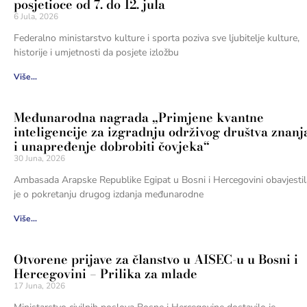
posjetioce od 7. do 12. jula
6 Jula, 2026
Federalno ministarstvo kulture i sporta poziva sve ljubitelje kulture,
historije i umjetnosti da posjete izložbu
Više...
Međunarodna nagrada „Primjene kvantne
inteligencije za izgradnju održivog društva znanj
i unapređenje dobrobiti čovjeka“
30 Juna, 2026
Ambasada Arapske Republike Egipat u Bosni i Hercegovini obavjestil
je o pokretanju drugog izdanja međunarodne
Više...
Otvorene prijave za članstvo u AISEC-u u Bosni i
Hercegovini – Prilika za mlade
17 Juna, 2026