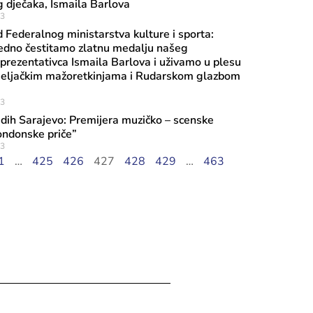
 dječaka, Ismaila Barlova
23
d Federalnog ministarstva kulture i sporta:
jedno čestitamo zlatnu medalju našeg
eprezentativca Ismaila Barlova i uživamo u plesu
Kiseljačkim mažoretkinjama i Rudarskom glazbom
23
dih Sarajevo: Premijera muzičko – scenske
ugusta, 2026
ondonske priče”
o ministarstvo kulture i sporta pred
23
1
…
425
426
427
428
429
…
463
„Koraci naslijeđa“ u srijedu, 5. 8. 20
ti na Youtube kanalu Federalnog mini
i sporta