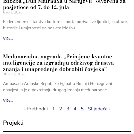
Izložba „Duh Malrauxa u Sarajevu“ otvorena za
posjetioce od 7. do 12. jula
6 Jula, 2026
Federalno ministarstvo kulture i sporta poziva sve ljubitelje kulture,
historije i umjetnosti da posjete izložbu
Više...
Međunarodna nagrada „Primjene kvantne
inteligencije za izgradnju održivog društva
znanja i unapređenje dobrobiti čovjeka“
30 Juna, 2026
Ambasada Arapske Republike Egipat u Bosni i Hercegovini
obavjestila je o pokretanju drugog izdanja međunarodne
Više...
« Prethodni
1
2
3
4
5
Slijedeća »
Projekti