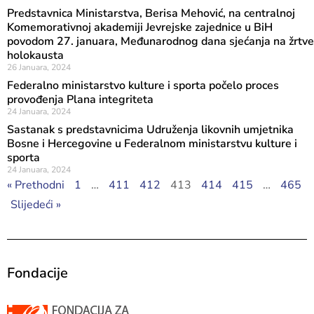
Predstavnica Ministarstva, Berisa Mehović, na centralnoj
Komemorativnoj akademiji Jevrejske zajednice u BiH
povodom 27. januara, Međunarodnog dana sjećanja na žrtve
holokausta
26 Januara, 2024
Federalno ministarstvo kulture i sporta počelo proces
provođenja Plana integriteta
24 Januara, 2024
Sastanak s predstavnicima Udruženja likovnih umjetnika
Bosne i Hercegovine u Federalnom ministarstvu kulture i
sporta
24 Januara, 2024
« Prethodni
1
…
411
412
413
414
415
…
465
Slijedeći »
Fondacije