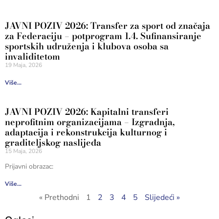
JAVNI POZIV 2026: Transfer za sport od značaja
za Federaciju – potprogram 1.4. Sufinansiranje
sportskih udruženja i klubova osoba sa
invaliditetom
19 Maja, 2026
Više...
JAVNI POZIV 2026: Kapitalni transferi
neprofitnim organizacijama – Izgradnja,
adaptacija i rekonstrukcija kulturnog i
graditeljskog naslijeđa
15 Maja, 2026
Prijavni obrazac:
Više...
« Prethodni
1
2
3
4
5
Slijedeći »