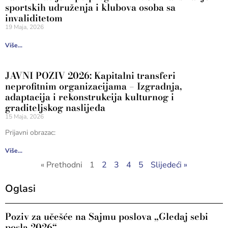
sportskih udruženja i klubova osoba sa
invaliditetom
19 Maja, 2026
Više...
JAVNI POZIV 2026: Kapitalni transferi
neprofitnim organizacijama – Izgradnja,
adaptacija i rekonstrukcija kulturnog i
graditeljskog naslijeđa
15 Maja, 2026
Prijavni obrazac:
Više...
« Prethodni
1
2
3
4
5
Slijedeći »
Oglasi
Poziv za učešće na Sajmu poslova „Gledaj sebi
posla 2026“