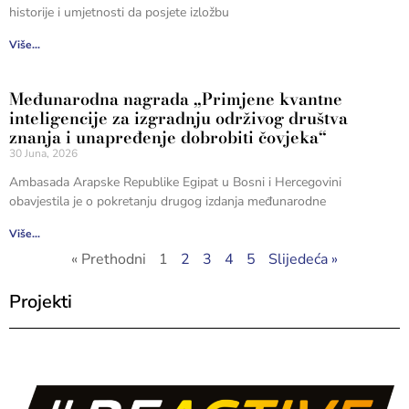
historije i umjetnosti da posjete izložbu
Više...
Međunarodna nagrada „Primjene kvantne
inteligencije za izgradnju održivog društva
znanja i unapređenje dobrobiti čovjeka“
30 Juna, 2026
Ambasada Arapske Republike Egipat u Bosni i Hercegovini
obavjestila je o pokretanju drugog izdanja međunarodne
Više...
« Prethodni
1
2
3
4
5
Slijedeća »
Projekti