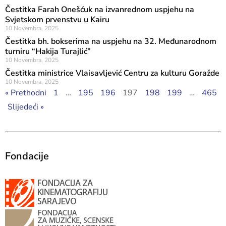
Čestitka Farah Onešćuk na izvanrednom uspjehu na
Svjetskom prvenstvu u Kairu
10 Novembra, 2025
Čestitka bh. bokserima na uspjehu na 32. Međunarodnom
turniru “Hakija Turajlić”
10 Novembra, 2025
Čestitka ministrice Vlaisavljević Centru za kulturu Goražde
10 Novembra, 2025
« Prethodni
1
…
195
196
197
198
199
…
465
Slijedeći »
Fondacije