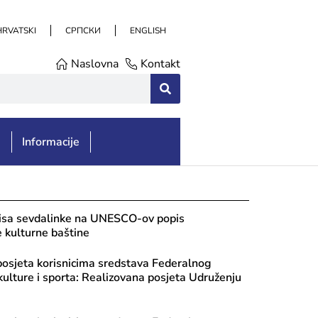
HRVATSKI
СРПСКИ
ENGLISH
Naslovna
Kontakt
e
Informacije
pisa sevdalinke na UNESCO-ov popis
 kulturne baštine
posjeta korisnicima sredstava Federalnog
kulture i sporta: Realizovana posjeta Udruženju