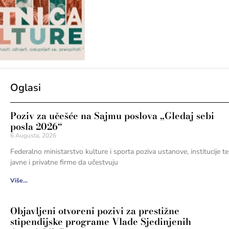
Oglasi
Poziv za učešće na Sajmu poslova „Gledaj sebi
posla 2026“
6 Augusta, 2026
Federalno ministarstvo kulture i sporta poziva ustanove, institucije te
javne i privatne firme da učestvuju
Više...
Objavljeni otvoreni pozivi za prestižne
stipendijske programe Vlade Sjedinjenih