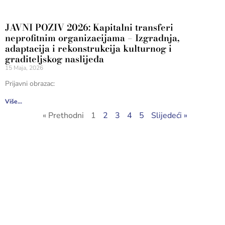
JAVNI POZIV 2026: Kapitalni transferi
neprofitnim organizacijama – Izgradnja,
adaptacija i rekonstrukcija kulturnog i
graditeljskog naslijeđa
15 Maja, 2026
Prijavni obrazac:
Više...
« Prethodni
1
2
3
4
5
Slijedeći »