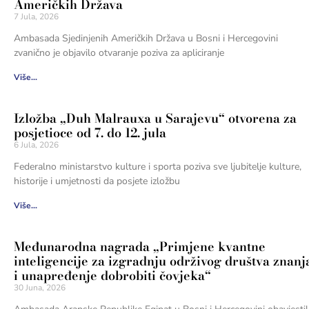
Američkih Država
7 Jula, 2026
Ambasada Sjedinjenih Američkih Država u Bosni i Hercegovini
zvanično je objavilo otvaranje poziva za apliciranje
Više...
Izložba „Duh Malrauxa u Sarajevu“ otvorena za
posjetioce od 7. do 12. jula
6 Jula, 2026
Federalno ministarstvo kulture i sporta poziva sve ljubitelje kulture,
historije i umjetnosti da posjete izložbu
Više...
Međunarodna nagrada „Primjene kvantne
inteligencije za izgradnju održivog društva znanj
i unapređenje dobrobiti čovjeka“
30 Juna, 2026