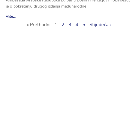
Ambasada Arapske Republike Egipat u Bosni i Hercegovini obavjestil
je o pokretanju drugog izdanja međunarodne
Više...
« Prethodni
1
2
3
4
5
Slijedeća »