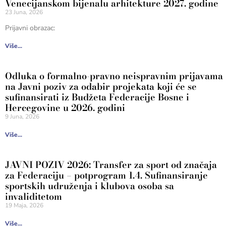
Venecijanskom bijenalu arhitekture 2027. godine
23 Juna, 2026
Prijavni obrazac:
Više...
Odluka o formalno-pravno neispravnim prijavama
na Javni poziv za odabir projekata koji će se
sufinansirati iz Budžeta Federacije Bosne i
Hercegovine u 2026. godini
9 Juna, 2026
Više...
JAVNI POZIV 2026: Transfer za sport od značaja
za Federaciju – potprogram 1.4. Sufinansiranje
sportskih udruženja i klubova osoba sa
invaliditetom
19 Maja, 2026
Više...