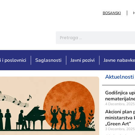
BOSANSKI
i i poslovnici
Saglasnosti
Javni pozivi
Javne nabavk
Aktuelnosti
Godišnjica u
nematerijalne
4 Decembra, 2025
Akcioni plan 
ministarstva 
„Green Art”
3 Decembra, 2025