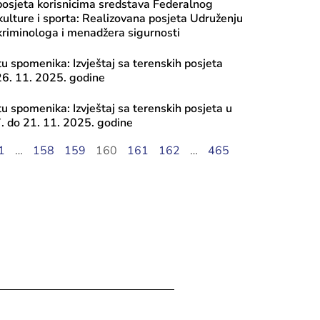
posjeta korisnicima sredstava Federalnog
kulture i sporta: Realizovana posjeta Udruženju
 kriminologa i menadžera sigurnosti
tu spomenika: Izvještaj sa terenskih posjeta
26. 11. 2025. godine
tu spomenika: Izvještaj sa terenskih posjeta u
. do 21. 11. 2025. godine
ugusta, 2026
i javnog poziva 2026: Transfer za ku
1
…
158
159
160
161
162
…
465
, Tekući transfer pojedincima, Progr
iranje mobilnosti umjetnika – Ciklus