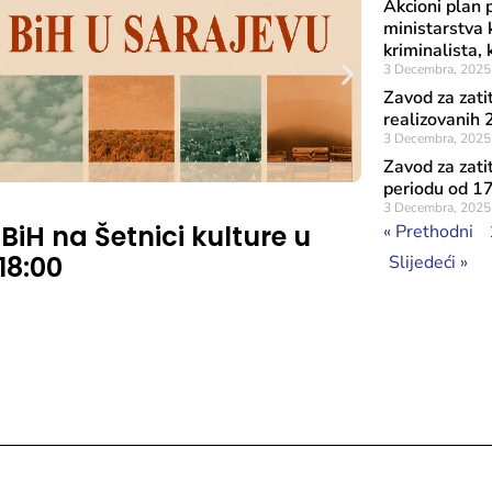
Akcioni plan 
ministarstva 
kriminalista,
3 Decembra, 2025
Zavod za zati
realizovanih 
3 Decembra, 2025
Zavod za zati
periodu od 17
Objavljeno: 7 A
3 Decembra, 2025
 BiH na Šetnici kulture u
Rezultat
« Prethodni
 18:00
značaja
Slijedeći »
Sufinans