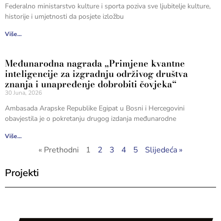
Federalno ministarstvo kulture i sporta poziva sve ljubitelje kulture,
historije i umjetnosti da posjete izložbu
Više...
Međunarodna nagrada „Primjene kvantne
inteligencije za izgradnju održivog društva
znanja i unapređenje dobrobiti čovjeka“
30 Juna, 2026
Ambasada Arapske Republike Egipat u Bosni i Hercegovini
obavjestila je o pokretanju drugog izdanja međunarodne
Više...
« Prethodni
1
2
3
4
5
Slijedeća »
Projekti