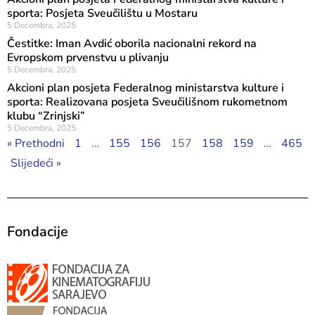
sporta: Posjeta Sveučilištu u Mostaru
5 Decembra, 2025
Čestitke: Iman Avdić oborila nacionalni rekord na
Evropskom prvenstvu u plivanju
5 Decembra, 2025
Akcioni plan posjeta Federalnog ministarstva kulture i
sporta: Realizovana posjeta Sveučilišnom rukometnom
klubu “Zrinjski”
5 Decembra, 2025
« Prethodni
1
…
155
156
157
158
159
…
465
Slijedeći »
Fondacije