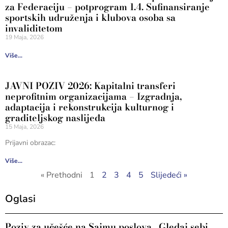
za Federaciju – potprogram 1.4. Sufinansiranje
sportskih udruženja i klubova osoba sa
invaliditetom
19 Maja, 2026
Više...
JAVNI POZIV 2026: Kapitalni transferi
neprofitnim organizacijama – Izgradnja,
adaptacija i rekonstrukcija kulturnog i
graditeljskog naslijeđa
15 Maja, 2026
Prijavni obrazac:
Više...
« Prethodni
1
2
3
4
5
Slijedeći »
Oglasi
Poziv za učešće na Sajmu poslova „Gledaj sebi