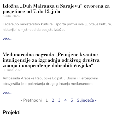
Izložba „Duh Malrauxa u Sarajevu“ otvorena za
posjetioce od 7. do 12. jula
6 Jula, 2026
Federalno ministarstvo kulture i sporta poziva sve ljubitelje kulture,
historije i umjetnosti da posjete izložbu
Više...
Međunarodna nagrada „Primjene kvantne
inteligencije za izgradnju održivog društva
znanja i unapređenje dobrobiti čovjeka“
30 Juna, 2026
Ambasada Arapske Republike Egipat u Bosni i Hercegovini
obavjestila je o pokretanju drugog izdanja međunarodne
Više...
« Prethodni
1
2
3
4
5
Slijedeća »
Projekti