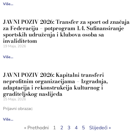
Više...
JAVNI POZIV 2026: Transfer za sport od značaja
za Federaciju – potprogram 1.4. Sufinansiranje
sportskih udruženja i klubova osoba sa
invaliditetom
19 Maja, 2026
Više...
JAVNI POZIV 2026: Kapitalni transferi
neprofitnim organizacijama – Izgradnja,
adaptacija i rekonstrukcija kulturnog i
graditeljskog naslijeđa
15 Maja, 2026
Prijavni obrazac:
Više...
« Prethodni
1
2
3
4
5
Slijedeći »