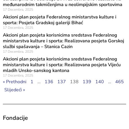
međunarodnim takmičenjima u neolimpijskim sportovima
17 Decembra, 2025
Akcioni plan posjeta Federalnog ministarstva kulture i
sporta: Posjeta Gradskoj galeriji Bihać
17 Decembra, 2025
Akcioni plan posjeta korisnicima sredstava Federalnog
ministarstva kulture i sporta: Realizovana posjeta Gorskoj
službi spašavanja – Stanica Cazin
17 Decembra, 2025
Akcioni plan posjeta korisnicima sredstava Federalnog
ministarstva kulture i sporta: Realizovana posjeta Vijeću
mladih Unsko-sanskog kantona
17 Decembra, 2025
« Prethodni
1
…
136
137
138
139
140
…
465
Slijedeći »
Fondacije