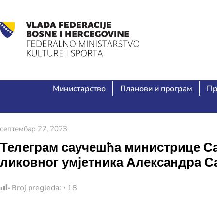
Министарство
Планови и програм
Пр
септембар 27, 2023
Телеграм саучешћа министрице С
ликовног умјетника Александра С
Broj pregleda:
18