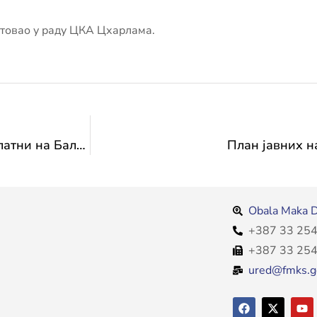
стовао у раду ЦКА Цхарлама.
Честитамо: Хамза Туруља и Нејра Сиповић златни на Балканском првенству у каратеу
План јавних н
Obala Maka D
+387 33 254
+387 33 254
ured@fmks.g