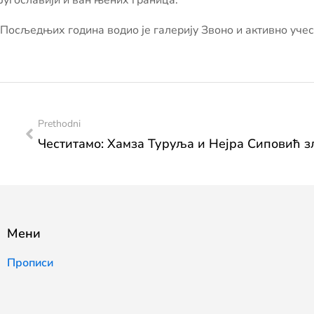
Југославији и ван њених граница.
Посљедњих година водио је галерију Звоно и активно уче
Prethodni
Мени
Прописи