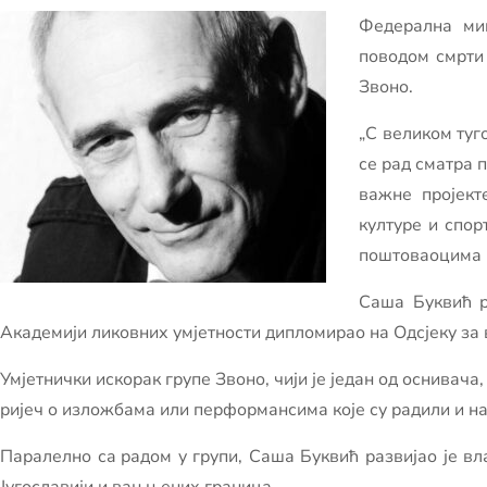
Федерална мин
поводом смрти
Звоно.
„С великом туг
се рад сматра 
важне пројект
културе и спор
поштоваоцима њ
Саша Буквић р
Академији ликовних умјетности дипломирао на Одсјеку за 
Умјетнички искорак групе Звоно, чији је један од оснивача
ријеч о изложбама или перформансима које су радили и н
Паралелно сa радом у групи, Саша Буквић развијао је вл