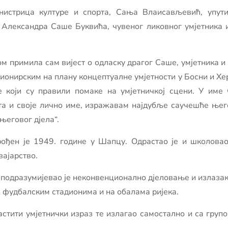
истрица културе и спорта, Сања Влаисављевић, упути
 Александра Саше Буквића, чувеног ликовног умјетника 
ом примила сам вијест о одласку драгог Саше, умјетника и
пионирским на плану концептуалне умјетности у Босни и Хе
е који су правили помаке на умјетничкој сцени. У име
та и своје лично име, изражавам најдубље саучешће њег
еговог дјела“.
ођен је 1949. године у Шапцу. Одрастао је и школовао 
вајарство.
, подразумијевао је неконвенционално дјеловање и излазак 
а фудбалским стадионима и на обалама ријека.
астити умјетнички израз те излагао самостално и сa груп