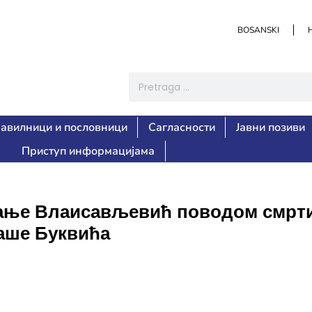
BOSANSKI
авилници и пословници
Сагласности
Јавни позиви
Приступ информацијама
ање Влаисављевић поводом смрти
аше Буквића