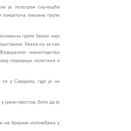
ла је телеграм саучешћа
и покретача ликовне групе
 оснивача групе Звоно чији
рцеговини. Хвала му за све
 Федералног министарства
овој породици, колегама и
се у Сарајеву, гдје је на
у јавни простор, било да је
ом на бројним изложбама у