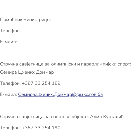
Помоћник министрице:
Телефон:
Е-маил:
Стручна савјетница за олимпијски и параолимпијски спорт:
Семира Цхеикх Доммар
Телефон: +387 33 254 189
Е-маил:
Семира.Цхеикх.Доммар@фмкс.гов.ба
Стручна савјетница за спортске објекте: Алма Курталић
Телефон: +387 33 254 190