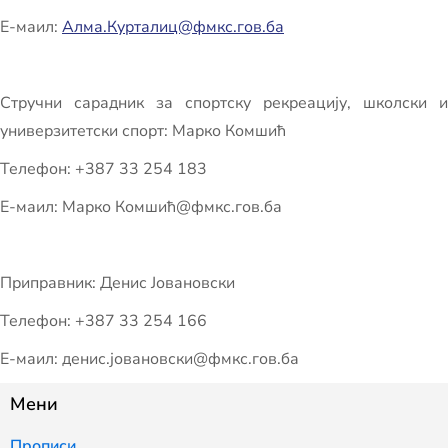
Е-маил:
Алма.Курталиц@фмкс.гов.ба
Стручни сарадник за спортску рекреацију, школски и
универзитетски спорт: Марко Комшић
Телефон: +387 33 254 183
Е-маил: Марко Комшић@фмкс.гов.ба
Приправник: Денис Јовановски
Телефон: +387 33 254 166
Е-маил: денис.јовановски@фмкс.гов.ба
Мени
Прописи