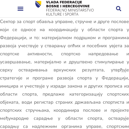
Сектор за спорт обавља управне, стручне и друге послове
који се односе на координацију у области спорта у
Федерацији, и то: материјалном подршком и програмима
развоја учествује у стварању опћих и посебних увјета за
спортске активности, спортско напредовање и
усавршавање, материјално и друштвено стимулирање у
сврху остваривања врхунских резултата, утврђује
стратегије и програме развоја спорта у Федерацији,
иницира и учествује у изради закона и других прописа из
области спорта, предлаже категоризацију спортских
објеката, води регистар страних држављана спортиста и
спортских стручњака, координира послове и пројекте
међународне сарадње у области спорта, остварује
сарадњу са надлежним органима управе, спортским