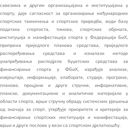
савезима и другим организацијама и институцијама у
спорту, даје сагласност за организирање међународних
спортских такмичења и спортских приредби, води базу
података спортиста, тимова, спортских објеката,
институција и манифестација спорта у Федерацији БиХ,
припрема приједлоге планова средстава, приједлоге
распоређивања средстава и изналази методе
унапређивања расподјеле буџетских средстава за
финансирање спорта у ФБиХ, израђује анализе,
извјештаје, информације, елаборате, студије, програме,
планове, процјене и друге стручне, информативне,
планске, документационе и аналитичке материјале у
области спорта, врши стручну обраду системских рјешења
од значаја за спорт, утврђује приоритете и критерије за
финансирање спортских институција и манифестација,
врши и друге послове у вези са спортском дјелатношћу.