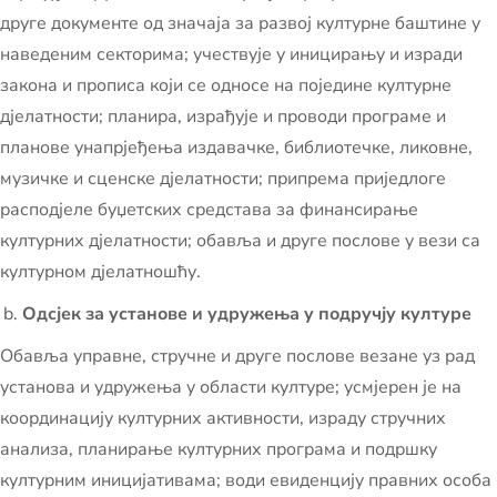
друге документе од значаја за развој културне баштине у
наведеним секторима; учествује у иницирању и изради
закона и прописа који се односе на поједине културне
дјелатности; планира, израђује и проводи програме и
планове унапрјеђења издавачке, библиотечке, ликовне,
музичке и сценске дјелатности; припрема приједлоге
расподјеле буџетских средстава за финансирање
културних дјелатности; обавља и друге послове у вези са
културном дјелатношћу.
Одсјек за установе и удружења у подручју културе
Обавља управне, стручне и друге послове везане уз рад
установа и удружења у области културе; усмјерен је на
координацију културних активности, израду стручних
анализа, планирање културних програма и подршку
културним иницијативама; води евиденцију правних особа