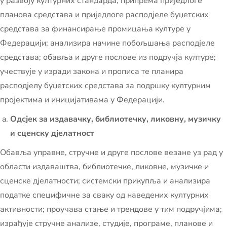
у развоју културних стандарда; припрема приједлоге
планова средстава и приједлоге расподјеле буџетских
средстава за финансирање промицања културе у
Федерацији; анализира начине побољшања расподјеле
средстава; обавља и друге послове из подручја културе;
учествује у изради закона и прописа те планира
расподјелу буџетских средстава за подршку културним
пројектима и иницијативама у Федерацији.
Одсјек за издавачку, библиотечку, ликовну, музичку
и сценску дјелатност
Обавља управне, стручне и друге послове везане уз рад у
области издаваштва, библиотечке, ликовне, музичке и
сценске дјелатности; системски прикупља и анализира
податке специфичне за сваку од наведених културних
активности; проучава стање и трендове у тим подручјима;
израђује стручне анализе, студије, програме, планове и