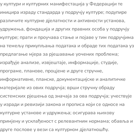
у култури и културних манифестација у Федерацији те
иницира израду стандарда у подручју културе; подупире
различите културне дјелатности и активности установа,
удружења, фондација и других правних особа у подручју
културе; прати и проучава стање и појаве у тим подручјима
на темељу прикупљања података и обраде тих података уз
предлагање мјера за рјешавање уочених проблема;
израђује анализе, извјештаје, информације, студије,
програме, планове, процјене и друге стручне,
информативне, планске, документацијске и аналитичке
материјале из ових подручја; врши стручну обраду
системских рјешења од значаја за ова подручја; учествује
у изради и ревизији закона и прописа који се односе на
културне установе и удружења; осигурава њихову
примјену и усклађеност с релевантним нормама; обавља и
друге послове у вези са културном дјелатношћу.