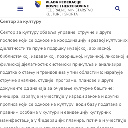
Сектор за културу
Сектор за културу обавља управне, стручне и друге
послове који се односе на координацију и развој културних
дјелатности те пружа подршку музејској, архивској,
библиотечкој, издавачкој, позоришној, музичкој, ликовној и
филмској дјелатности; системски прикупља и анализира
податке о стању и трендовима у тим областима; израђује
стручне анализе, студије, програме, планове и друге
документе од значаја за очување културне баштине;
иницира, израђује и учествује у изради закона и других
прописа који се односе на културу; води базу података о
правним особама у култури и евиденцију културних
манифестација у Федерацији; планира, потиче и учествује