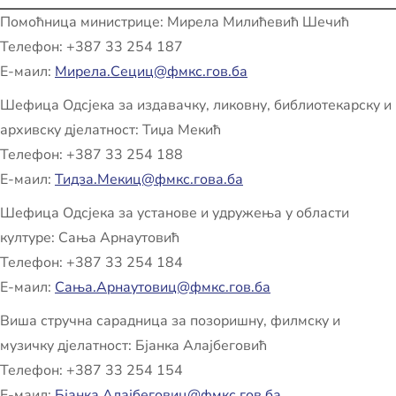
Помоћница министрице: Мирела Милићевић Шечић
Телефон: +387 33 254 187
Е-маил:
Мирела.Сециц@фмкс.гов.ба
Шефица Одсјека за издавачку, ликовну, библиотекарску и
архивску дјелатност: Тиџа Мекић
Телефон: +387 33 254 188
Е-маил:
Тидза.Мекиц@фмкс.гова.ба
Шефица Одсјека за установе и удружења у области
културе: Сања Арнаутовић
Телефон: +387 33 254 184
Е-маил:
Сања.Арнаутовиц@фмкс.гов.ба
Виша стручна сарадница за позоришну, филмску и
музичку дјелатност: Бјанка Алајбеговић
Телефон: +387 33 254 154
Е-маил:
Бјанка.Алајбеговиц@фмкс.гов.ба