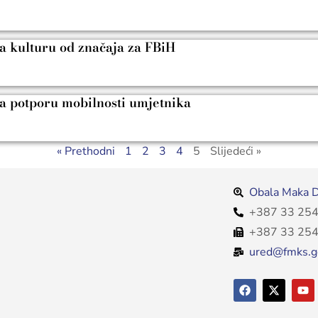
 kulturu od značaja za FBiH
a potporu mobilnosti umjetnika
« Prethodni
1
2
3
4
5
Slijedeći »
Obala Maka D
+387 33 254
+387 33 254
ured@fmks.g