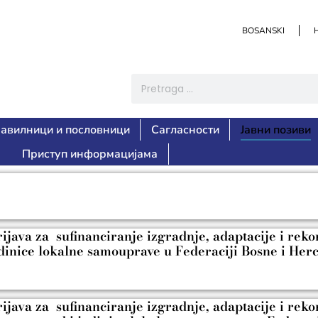
BOSANSKI
авилници и пословници
Сагласности
Јавни позиви
Приступ информацијама
ava za sufinanciranje izgradnje, adaptacije i rekons
edinice lokalne samouprave u Federaciji Bosne i Her
ava za sufinanciranje izgradnje, adaptacije i reko