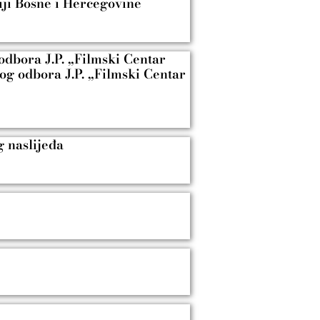
iji Bosne i Hercegovine
odbora J.P. „Filmski Centar
nog odbora J.P. „Filmski Centar
g naslijeđa