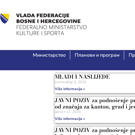
Министарство
Планови и програм
Пр
MLADI I NASLIJEĐE
септембар 3, 2024
Više informacija »
JAVNI POZIV za podnošenje prij
od značaja za kanton, grad i j
август 17, 2024
Više informacija »
JAVNI POZIV za podnošenje prij