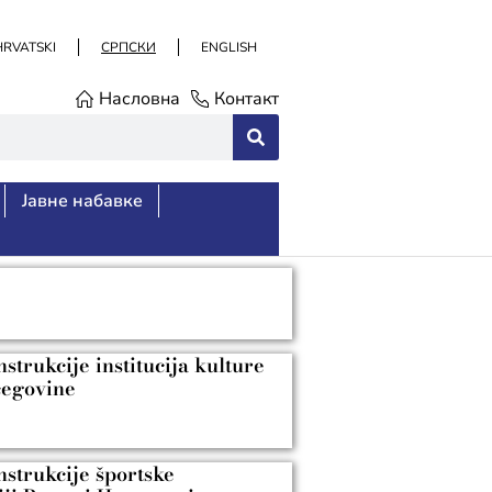
HRVATSKI
СРПСКИ
ENGLISH
Насловна
Контакт
Јавне набавке
trukcije institucija kulture
cegovine
nstrukcije športske