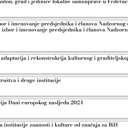
anton, grad i jedinice lokalne samouprave u Federac
bor i imenovanje predsjednika i članova Nadzornog 
 za izbor i imenovanje predsjednika i članova Nadzor
daptacija i rekonstrukcija kulturnog i graditeljsko
uštva i druge institucije
ija Dani europskog nasljeđa 2024
institucije znanosti i kulture od značaja za BiH