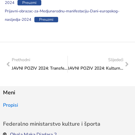
2024
Preuzmi
Prijavni-obrazac-za-Medjunarodnu-manifestaciju-Dani-europskog-
nasljedja-2024
Preuzmi
Prethodni
Slijedeći
JAVNI POZIV 2024: Transfer za institucije znanosti i kulture od značaja za BiH
JAVNI POZIV 2024: Kulturna društva i druge institucije
Meni
Propisi
Federalno ministarstvo kulture i športa
Obala Maka Dizdara 2