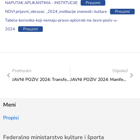
NAPUTAK APLIKANTIMA – INSTIITUCIJE
Preuzmi
NOVI prijavni_obrazac _2024_institucije znanosti i kulture
Preuzmi
Tabela-korisnika-koji-nemaju-pravo-aplicirati-na-Javni-poziv-u-
2024
Preuzmi
Prethodni
Slijedeći
JAVNI POZIV 2024: Transfer za kulturu od značaja za FBiH
JAVNI POZIV 2024: Manifestacija Dani europskog nasljeđa 2024
Meni
Propisi
Federalno ministarstvo kulture i športa