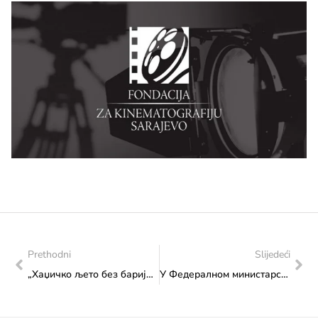
Prethodni
Slijedeći
„Хаџичко љето без баријера“ – вечер инклузије и заједништва
У Федералном министарству културе и спорта одржан састанак са представницима Боксерског клуба „Ступ“