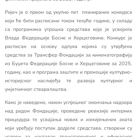
Ријеч је о првом од укупно пет планираних конкурса
који ће бити расписани током текуће године, у складу
са програмима утрошка средстава које је усвојила
Влада Федерације Босне и Херцеговине. Конкурс је
расписан на основу одлука којима су утврђена
средства за Трансфер Фондацији за кинематографију
из Буџета Федерације Босне и Херцеговине за 2025.
годину, као и програма заштите и промоције културно-
историјског наслијеђа те развоја културног и
умјетничког стваралаштва.
Како је наведено, након успјешног окончања надзора
над радом Фондације, проведене ревизије интерних
процедура те усвајања нових и измијењених аката
који уређују поступак додјеле средстава, створени су
услови за наставак транспарентног и ефикасног