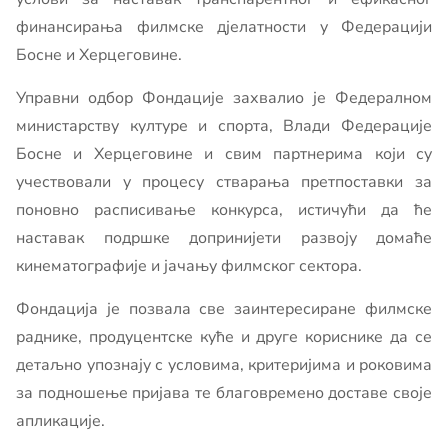
финансирања филмске дјелатности у Федерацији
Босне и Херцеговине.
Управни одбор Фондације захвалио је Федералном
министарству културе и спорта, Влади Федерације
Босне и Херцеговине и свим партнерима који су
учествовали у процесу стварања претпоставки за
поновно расписивање конкурса, истичући да ће
наставак подршке допринијети развоју домаће
кинематографије и јачању филмског сектора.
Фондација је позвала све заинтересиране филмске
раднике, продуцентске куће и друге кориснике да се
детаљно упознају с условима, критеријима и роковима
за подношење пријава те благовремено доставе своје
апликације.