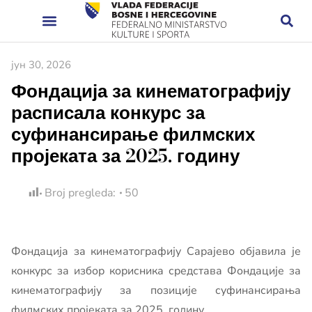
јун 30, 2026
Фондација за кинематографију
расписала конкурс за
суфинансирање филмских
пројеката за 2025. годину
Broj pregleda:
50
Фондација за кинематографију Сарајево објавила је
конкурс за избор корисника средстава Фондације за
кинематографију за позиције суфинансирања
филмских пројеката за 2025. годину.