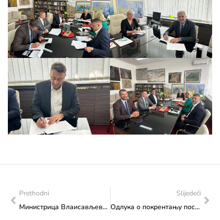
Prethodni
Slijedeći
Министрица Влаисављевић присуствовала културној манифестацији „Херцеговина у Бусовачи“
Одлука о покрентању поступка јавне набавке