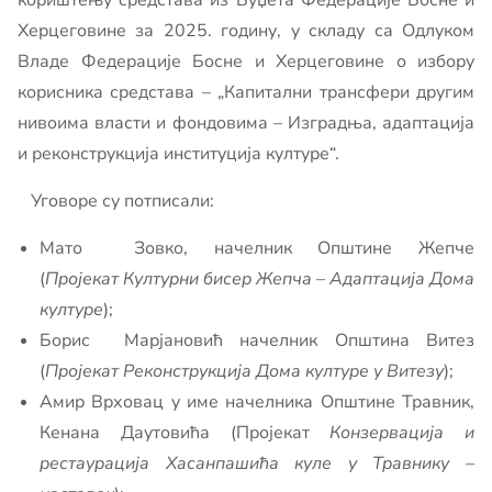
кориштењу средстава из Буџета Федерације Босне и
Херцеговине за 2025. годину, у складу са Одлуком
Владе Федерације Босне и Херцеговине о избору
корисника средстава – „Капитални трансфери другим
нивоима власти и фондовима – Изградња, адаптација
и реконструкција институција културе“.
Уговоре су потписали:
Мато Зовко, начелник Општине Жепче
(
Пројекат Културни бисер Жепча – Адаптација Дома
културе
);
Борис Марјановић начелник Општина Витез
(
Пројекат Реконструкција Дома културе у Витезу
);
Амир Врховац у име начелника Општине Травник,
Кенана Даутовића (Пројекат
Конзервација и
рестаурација Хасанпашића куле у Травнику –