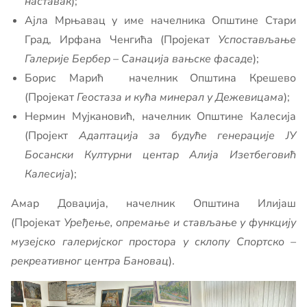
наставак
);
Ајла Мрњавац у име начелника Општине Стари
Град, Ирфана Ченгића (Пројекат
Успостављање
Галерије Бербер – Санација вањске фасаде
);
Борис Марић начелник Општина Крешево
(Пројекат
Геостаза и кућа минерал у Дежевицама
);
Нермин Мујкановић, начелник Општине Калесија
(Пројект
Адаптација за будуће генерације ЈУ
Босански Културни центар Алија Изетбеговић
Калесија
);
Амар Доваџија, начелник Општина Илијаш
(Пројекат
Уређење, опремање и стављање у функцију
музејско галеријског простора у склопу Спортско –
рекреативног центра Бановац
).