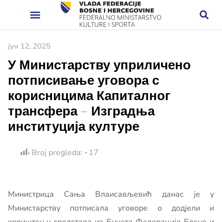
јун 12, 2025
У Министарству уприличено
потписивање уговора с
корисницима Капиталног
трансфера – Изградња
институција културе
Broj pregleda:
17
Министрица Сања Влаисављевић данас је у
Министарству потписала уговоре о додјели и