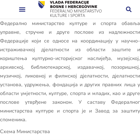
Федерално министарство културе и спорта обавља
управне, стручне и друге послове из надлежности
Федерације који се односе на координацију у научно-
истраживачкој дјелатности из области заштите и
кориштења културно-историјског наслијеђа, музејској,
архивској, библиотекарској, издавачкој, позоришној,
музичкој, ликовној и филмској дјелатности, дјелатности
установа, удружења, фондација и других правних лица у
области умјетности, културе, спорта и младих, као и друге
послове утврђене законом. У саставу Федералног
министарства културе и спорта је и Завод за заштиту
споменика.
Схема Министарства