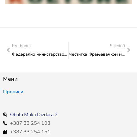
Prethodni
Slijedeći
Федерално министарство културе и спорта представља Подцаст „Кораци наслијеђа“ у сриједу, 8. 7. 2026. године у 11 сати на Yоутубе каналу Федералног министарства културе и спорта
Честитка Фрањевачком музеју Томиславград поводом “Дана св. Николе Тавелића”
Мени
Прописи
Obala Maka Dizdara 2
+387 33 254 103
+387 33 254 151