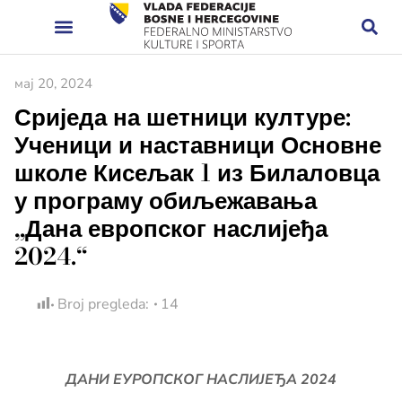
мај 20, 2024
Сриједа на шетници културе:
Ученици и наставници Основне
школе Кисељак 1 из Билаловца
у програму обиљежавања
„Дана европског наслијеђа
2024.“
Broj pregleda:
14
ДАНИ ЕУРОПСКОГ НАСЛИЈЕЂА 2024