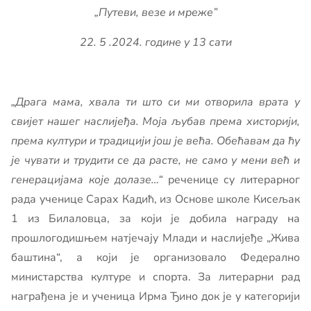
„Путеви, везе и мреже”
22. 5 .2024. године у 13 сати
„Драга мама, хвала ти што си ми отворила врата у
свијет нашег наслијеђа. Моја љубав према хисторији,
према култури и традицији још је већа. Обећавам да ћу
је чувати и трудити се да расте, не само у мени већ и
генерацијама које долазе…“
реченице су литерарног
рада ученице Сарах Кадић, из Основе школе Кисељак
1 из Билаловца, за који је добила награду на
прошлогодишњем натјечају Млади и наслијеђе „Жива
баштина“, а који је организовало Федерално
министарства културе и спорта. За литерарни рад
награђена је и ученица Ирма Ђино док је у категорији