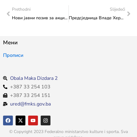
Prethodni
Slijedeći
Нови јавни позив за акцију Yоунг еуропеан Херитаге Макерс (Млади креатори европске баштине) за 2024. годину
Предсједница Владе Херцеговачко-неретванског кантона, Марија Бухач у посјети Министарству
Мени
Прописи
Obala Maka Dizdara 2
+387 33 254 103
+387 33 254 151
ured@fmks.gov.ba
© Copyright 2023 Federalno ministarstvo kulture i sporta. Sva