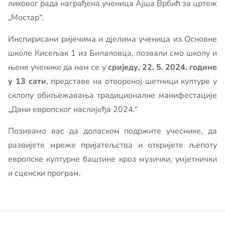
ликовог рада награђена ученица Ајша Врбић за цртеж
„Мостар“.
Инспирисани ријечима и дјелима ученица из Основне
школе Кисељак 1 из Билаловца, позвали смо школу и
њене ученике да нам се у
сриједу, 22. 5. 2024. године
у 13 сати
, представе на отвореној шетници културе у
склопу обиљежавања традиционалне манифестације
„Дани европског наслијеђа 2024.“
Позивамо вас да доласком подржите учеснике, да
развијете мреже пријатељства и откријете љепоту
европске културне баштине кроз музички, умјетнички
и сценски програм.