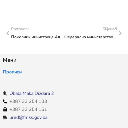
Prethodni
Slijedeći
Помоћник министрице Адис Салкић учествовао на форуму “Yоутх Форум Wест Херзеговина”
Федерално министарство културе и спорта: Потписани Уговори о финансирању са корисницима интервентних средстава
Мени
Прописи
Obala Maka Dizdara 2
+387 33 254 103
+387 33 254 151
ured@fmks.gov.ba