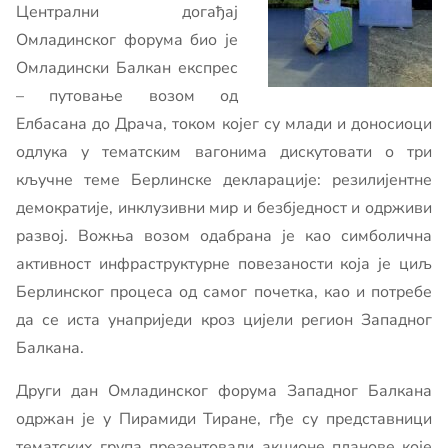
Централни догађај
Омладинског форума био је
Омладински Балкан експрес
– путовање возом од
Елбасана до Драча, током којег су млади и доносиоци
одлука у тематским вагонима дискутовати о три
кључне теме Берлинске декларације: резилијентне
демократије, инклузивни мир и безбједност и одрживи
развој. Вожња возом одабрана је као симболична
активност инфраструктурне повезаности која је циљ
Берлинског процеса од самог почетка, као и потребе
да се иста унаприједи кроз цијели регион Западног
Балкана.
Други дан Омладинског форума Западног Балкана
одржан је у Пирамиди Тиране, гђе су представници
тематских група презентовали акционе планове које