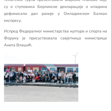
су о ступовима Берлинске декларације о младима
дефинисали дан раније у Омладинском Балкан
експресу.
Испред Федералног министарства културе и спорта на
Форуму је присуствовала савјетница министрице
Анита Влашић.