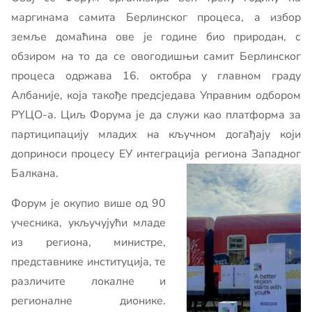
маргинама самита Берлинског процеса, а избор
земље домаћина ове је године био природан, с
обзиром на то да се овогодишњи самит Берлинског
процеса одржава 16. октобра у главном граду
Албаније, која такође предсједава Управним одбором
РYЦО-а. Циљ Форума је да служи као платформа за
партиципацију младих на кључном догађају који
доприноси процесу ЕУ интеграција региона Западног
Балкана.
Форум је окупио више од 90
учесника, укључујући младе
из региона, министре,
представнике институција, те
различите локалне и
регионалне дионике.