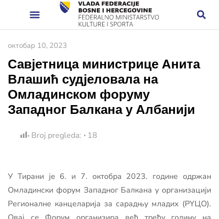
октобар 10, 2023
Савјетница министрице Анита
Влашић судјеловала на
Омладинском форуму
Западног Балкана у Албанији
Broj pregleda:
18
У Тирани је 6. и 7. октобра 2023. године одржан
Омладински форум Западног Балкана у организацији
Регионалне канцеларија за сарадњу младих (РYЦО).
Овај се Форум организира већ трећу годину на