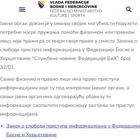
Јавни орган дужан је у оквиру својих могућности подузети
потребне мјере пружања помоћи физичком или правном
лицу које тражи да оствари своје право у смислу Закона о
слободи приступа информацијама у Федерацији Босне и
Херцеговине “Службене новине Федерације БиХ”, број:
32/01.
Свако физичко и правно лице има право приступа
информацијама које су под контролом јавног органа, а
сваки јавни орган има одговарајућу обавезу те
информације саопштити подносиоцу захтјева за приступ
информацијама.
Закон о слободи приступа информацијама у Федерацији
Босне и Херцеговине