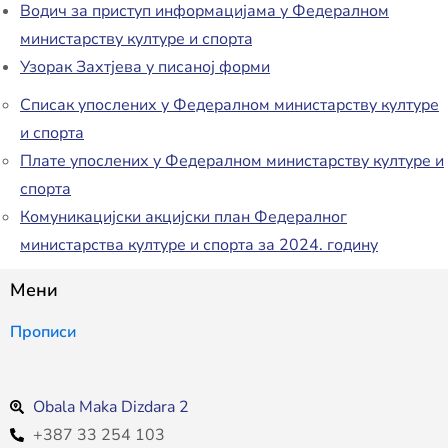
Водич за приступ информацијама у Федералном
министарству културе и спорт
a
Узорак Захтјева у писаној форми
Списак упослених у Федералном министарству културе
и спорта
Плате упослених у Федералном министарству културе и
спорта
Комуникацијски акцијски план Федералног
министарства културе и спорта за 2024. годину
Мени
Прописи
Obala Maka Dizdara 2
+387 33 254 103