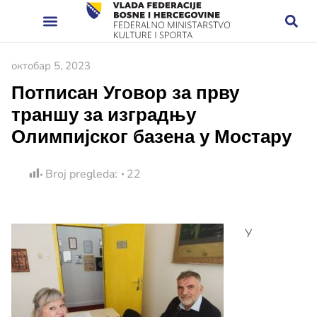
октобар 5, 2023
Потписан Уговор за прву
траншу за изградњу
Олимпијског базена у Мостару
Broj pregleda:
22
У