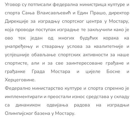
Уговор су потписали федерална министрица културе и
спорта Сања Влаисављевић и Един Прашо, директор
Дирекције за изградњу спортског центра у Мостару,
која проводи поступак изградње те закључили како је
ово тек један од многих будућих корака ка
унапређењу и стварању условa за квалитетније и
успјешније обављање спортских активности за наше
спортисте, али и за све заинтересoване грађане и
грађанке Града Мостара и цијеле Босне и
Херцеговине.
Федерално министарство културе и спорта спремно је
имплементирати и преостали износ средстава у складу
са динамиком одвијања радова на изградњи
Олимпијског базена у Мостару.