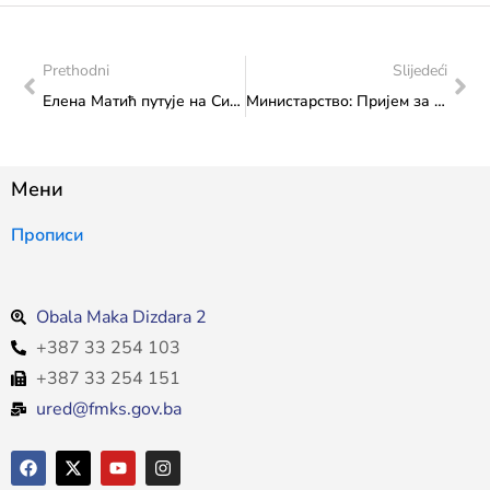
Prethodni
Slijedeći
Елена Матић путује на Ситгес Филм Фестивал на премијеру “Романцера”
Министарство: Пријем за представнике Карате клуба „Окинаwа“
Мени
Прописи
Obala Maka Dizdara 2
+387 33 254 103
+387 33 254 151
ured@fmks.gov.ba