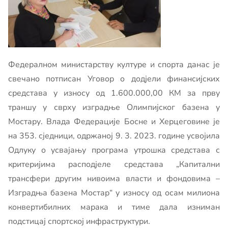
Федералном министарству културе и спорта данас је
свечано потписан Уговор о додјели финансијских
средстава у износу од 1.600.000,00 КМ за прву
траншу у сврху изградње Олимпијског базена у
Мостару. Влада Федерације Босне и Херцеговине је
на 353. сједници, одржаној 9. 3. 2023. године усвојила
Одлуку о усвајању програма утрошка средстава с
критеријима расподјеле средстава „Капитални
трансфери другим нивоима власти и фондовима –
Изградња базена Мостар“ у износу од осам милиона
конвертибилних марака и тиме дала изниман
подстицај спортској инфраструктури.