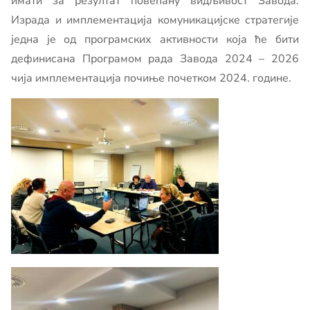
имати за резултат повећану видљивост Завода.
Израда и имплементација комуникацијске стратегије
једна је од програмских активности која ће бити
дефинисана Програмом рада Завода 2024 – 2026
чија имплементација почиње почетком 2024. године.