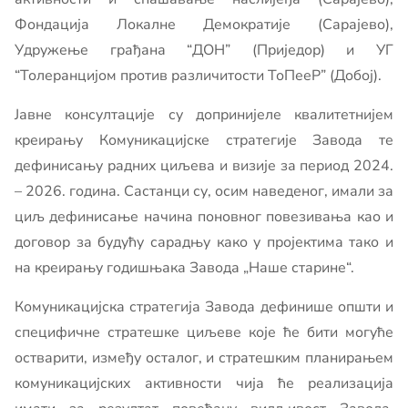
Фондација Локалне Демократије (Сарајево),
Удружење грађана “ДОН” (Приједор) и УГ
“Толеранцијом против различитости ТоПееР” (Добој).
Јавне консултације су допринијеле квалитетнијем
креирању Комуникацијске стратегије Завода те
дефинисању радних циљева и визије за период 2024.
– 2026. година. Састанци су, осим наведеног, имали за
циљ дефинисање начина поновног повезивања као и
договор за будућу сарадњу како у пројектима тако и
на креирању годишњака Завода „Наше старине“.
Комуникацијска стратегија Завода дефинише општи и
специфичне стратешке циљеве које ће бити могуће
остварити, између осталог, и стратешким планирањем
комуникацијских активности чија ће реализација