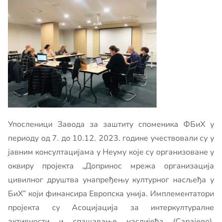
Упосленици Завода за заштиту споменика ФБиХ у
периоду од 7. до 10.12. 2023. године учествовали су у
јавним консултацијама у Неуму које су организоване у
оквиру пројекта „Допринос мрежа организација
цивилног друштва унапређењу културног насљеђа у
БиХ” који финансира Европска унија. Имплементатори
пројекта су Асоцијација за интеркултуралне
активности и спашавање наслијеђа (Сарајево),